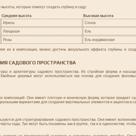
высоты, которые помогут создать глубину в саду:
Средняя высота
Высокая высота
Ирисы
Сосна
Ландыши
Ель
Розы
Ель нордманская
яя их в композиции, можно достичь визуального эффекта глубины и созд
НИЯ САДОВОГО ПРОСТРАНСТВА
ктуры и архитектуры садового пространства. Их стройная форма и насы
 Хвойные деревья могут использоваться как основа для создания фоновы
х композиций. Они имеют плотную и коническую форму, которая придает са
деальными вариантами для создания вертикальных элементов и акцентов в са
ользуются для структурирования садового пространства. Они имеют колоннов
ерты сада. Туи могут быть посажены как в группе, так и в одиночестве, чтоб