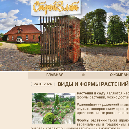
ГЛАВНАЯ
О КОМПА
ВИДЫ И ФОРМЫ РАСТЕНИЙ
24.01.2024
Растения в саду
являются нео
формы растений, можно достич
Разнообразие растений
позво
служить зонированием простра
яркие цветочные растения ста
Формы растений
также играю
вертикальным и грациозным, 
очередь, создают ощущение гармонии и аккуратности.