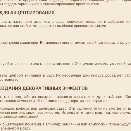
 зависит от предпочтений садовода и характера садового дизайна. Одна
бы создать гармоничное и сбалансированное пространство.
 ДЛЯ АКЦЕНТИРОВАНИЯ
т стать настоящим акцентом в саду, привлекая внимание и добавляя ин
стьев или стебля, что делает их особенно привлекательными.
стью среди садоводов. Ее длинные листья имеют стройную форму и могут
огут быть зеленого или красноватого цвета. Они имеют уникальную линейну
тать центром внимания в саду. Их необычная архитектура добавляет стр
остранство.
СОЗДАНИЯ ДЕКОРАТИВНЫХ ЭФФЕКТОВ
, как плющ, айстра ползучая, красивая ковыль или душистый лен. Он
лю, создавая мягкое и обвораживающее декоративное покрытие.
исающих волосов или шелковых завес. Эти растения отлично смотрятся н
мления вертикальных поверхностей. Используйте такие виды, как камнеломк
чатляющих композиций.
х с цветущими побегами. Например, земляника или альпийский герань будут
элементом в саду.