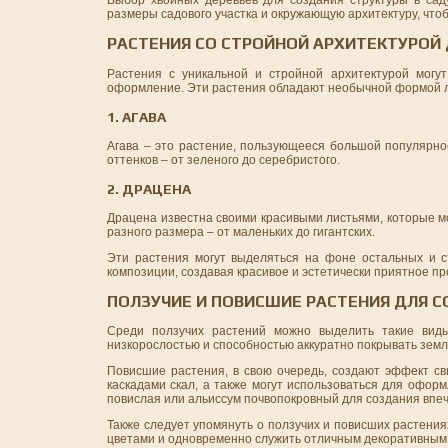
Выбор хвойных деревьев для создания структуры в саду
размеры садового участка и окружающую архитектуру, что
РАСТЕНИЯ СО СТРОЙНОЙ АРХИТЕКТУРОЙ
Растения с уникальной и стройной архитектурой могу
оформление. Эти растения обладают необычной формой ли
1. АГАВА
Агава – это растение, пользующееся большой популярно
оттенков – от зеленого до серебристого.
2. ДРАЦЕНА
Драцена известна своими красивыми листьями, которые м
разного размера – от маленьких до гигантских.
Эти растения могут выделяться на фоне остальных и с
композиции, создавая красивое и эстетически приятное пр
ПОЛЗУЧИЕ И ПОВИСШИЕ РАСТЕНИЯ ДЛЯ 
Среди ползучих растений можно выделить такие виды
низкорослостью и способностью аккуратно покрывать зем
Повисшие растения, в свою очередь, создают эффект св
каскадами скал, а также могут использоваться для офор
повислая или альиссум почвопокровный для создания впе
Также следует упомянуть о ползучих и повисших растения
цветами и одновременно служить отличным декоративным 