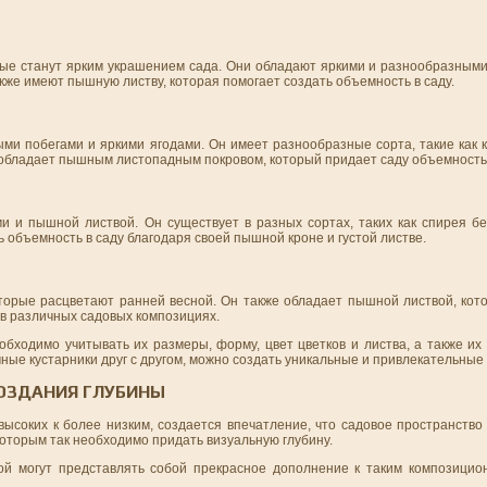
рые станут ярким украшением сада. Они обладают яркими и разнообразными
же имеют пышную листву, которая помогает создать объемность в саду.
ыми побегами и яркими ягодами. Он имеет разнообразные сорта, такие как 
обладает пышным листопадным покровом, который придает саду объемность 
и и пышной листвой. Он существует в разных сортах, таких как спирея бе
 объемность в саду благодаря своей пышной кроне и густой листве.
оторые расцветают ранней весной. Он также обладает пышной листвой, кот
 в различных садовых композициях.
обходимо учитывать их размеры, форму, цвет цветков и листва, а также их
ые кустарники друг с другом, можно создать уникальные и привлекательные 
СОЗДАНИЯ ГЛУБИНЫ
высоких к более низким, создается впечатление, что садовое пространств
которым так необходимо придать визуальную глубину.
й могут представлять собой прекрасное дополнение к таким композицио