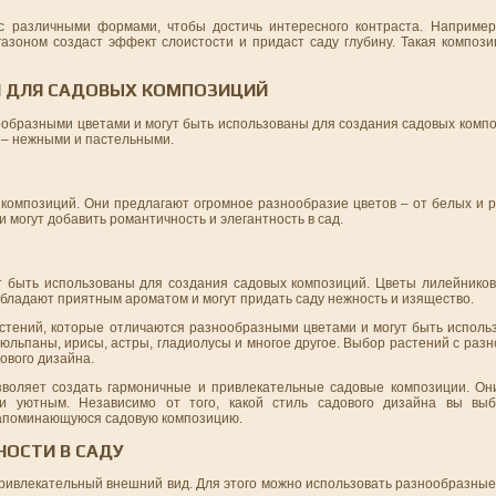
с различными формами, чтобы достичь интересного контраста. Например
азоном создаст эффект слоистости и придаст саду глубину. Такая компози
И ДЛЯ САДОВЫХ КОМПОЗИЦИЙ
образными цветами и могут быть использованы для создания садовых компо
 – нежными и пастельными.
композиций. Они предлагают огромное разнообразие цветов – от белых и р
могут добавить романтичность и элегантность в сад.
т быть использованы для создания садовых композиций. Цветы лилейников
ладают приятным ароматом и могут придать саду нежность и изящество.
астений, которые отличаются разнообразными цветами и могут быть исполь
тюльпаны, ирисы, астры, гладиолусы и многое другое. Выбор растений с ра
ового дизайна.
воляет создать гармоничные и привлекательные садовые композиции. Он
 и уютным. Независимо от того, какой стиль садового дизайна вы выб
запоминающуюся садовую композицию.
НОСТИ В САДУ
ривлекательный внешний вид. Для этого можно использовать разнообразные