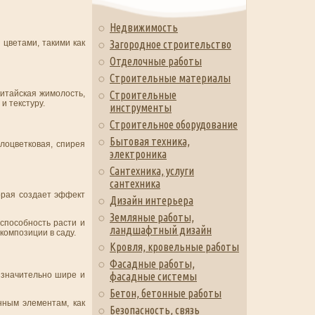
Недвижимость
 цветами, такими как
Загородное строительство
Отделочные работы
Строительные материалы
китайская жимолость,
Строительные
и текстуру.
инструменты
Строительное оборудование
Бытовая техника,
лоцветковая, спирея
электроника
Сантехника, услуги
сантехника
орая создает эффект
Дизайн интерьера
Земляные работы,
 способность расти и
ландшафтный дизайн
композиции в саду.
Кровля, кровельные работы
Фасадные работы,
о значительно шире и
фасадные системы
Бетон, бетонные работы
нным элементам, как
Безопасность, связь