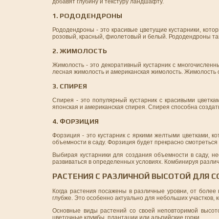
добавят глубину и текстуру ландшафту.
1. РОДОДЕНДРОНЫ
Рододендроны - это красивые цветущие кустарники, кото
розовый, красный, фиолетовый и белый. Рододендроны так
2. ЖИМОЛОСТЬ
Жимолость - это декоративный кустарник с многочисленн
лесная жимолость и американская жимолость. Жимолость 
3. СПИРЕЯ
Спирея - это популярный кустарник с красивыми цветкам
японская и американская спирея. Спирея способна создать
4. ФОРЗИЦИЯ
Форзиция - это кустарник с яркими желтыми цветками, к
объемности в саду. Форзиция будет прекрасно смотреться
Выбирая кустарники для создания объемности в саду, не
развиваться в определенных условиях. Комбинируя различн
РАСТЕНИЯ С РАЗЛИЧНОЙ ВЫСОТОЙ ДЛЯ 
Когда растения посажены в различные уровни, от более 
глубже. Это особенно актуально для небольших участков, 
Основные виды растений со своей неповторимой высото
цветочные клумбы, плантации или альпийские горки.