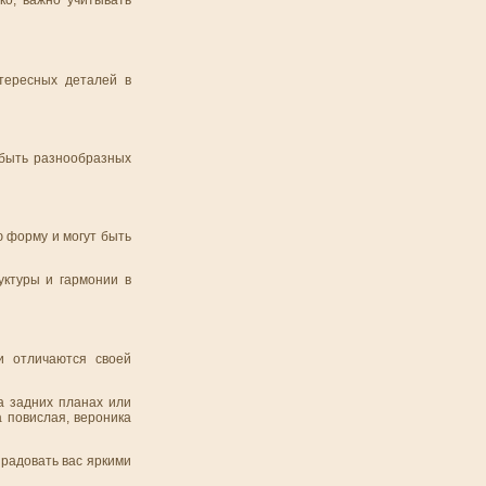
ко, важно учитывать
тересных деталей в
 быть разнообразных
ю форму и могут быть
уктуры и гармонии в
и отличаются своей
а задних планах или
а повислая, вероника
 радовать вас яркими