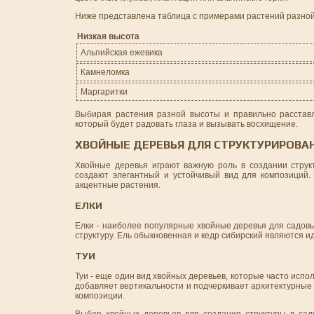
Ниже представлена таблица с примерами растений разной 
Низкая высота
Альпийская ежевика
Камнеломка
Маргаритки
Выбирая растения разной высоты и правильно расставл
который будет радовать глаза и вызывать восхищение.
ХВОЙНЫЕ ДЕРЕВЬЯ ДЛЯ СТРУКТУРИРОВА
Хвойные деревья играют важную роль в создании стру
создают элегантный и устойчивый вид для композиций.
акцентные растения.
ЕЛКИ
Елки - наиболее популярные хвойные деревья для садовы
структуру. Ель обыкновенная и кедр сибирский являются и
ТУИ
Туи - еще один вид хвойных деревьев, которые часто исп
добавляет вертикальности и подчеркивает архитектурные ч
композиции.