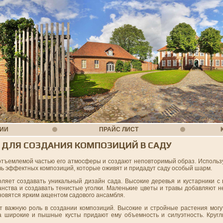
НИИ
ПРАЙС ЛИСТ
 ДЛЯ СОЗДАНИЯ КОМПОЗИЦИЙ В САДУ
тъемлемой частью его атмосферы и создают неповторимый образ. Использ
ь эффектных композиций, которые оживят и придадут саду особый шарм.
ляет создавать уникальный дизайн сада. Высокие деревья и кустарники с 
нства и создавать тенистые уголки. Маленькие цветы и травы добавляют не
новятся ярким акцентом садового ансамбля.
т важную роль в создании композиций. Высокие и стройные растения могу
а широкие и пышные кусты придают ему объемность и силуэтность. Кругл