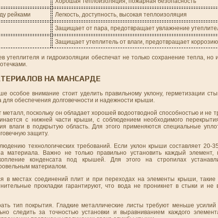
Хорошая теплоизоляция, пожарная безопасность
жду рейками
Легкость, доступность, высокая теплоизоляция
Защищает от пара, предотвращает увлажнение утеплите
Защищает утеплитель от влаги, предотвращает коррозию
ев утеплителя и гидроизоляции обеспечат не только сохранение тепла, но 
отечками.
АТЕРИАЛОВ НА МАНСАРДЕ
е особое внимание стоит уделить правильному уклону, герметизации сты
а для обеспечения долговечности и надежности крыши.
ют металл, поскольку он обладает хорошей водоотводной способностью и не 
чинается с нижней части крыши, с соблюдением необходимого перекрыти
ния влаги в подкрытую область. Для этого применяются специальные упл
говечную защиту.
людению технологических требований. Если уклон крыши составляет 20-35
а материала. Важно не только правильно установить каждый элемент, 
опление конденсата под крышей. Для этого на стропилах устанавли
кровельным материалом.
я в местах соединений плит и при переходах на элементы крыши, такие
нительные прокладки гарантируют, что вода не проникнет в стыки и не
ать тип покрытия. Гладкие металлические листы требуют меньше усилий 
ьно следить за точностью установки и выравниванием каждого элемента