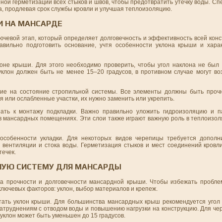
ной герметизации всех стыков и швов, чтобы предотвратить утечку воды. С
а, продлевая срок службы кровли и улучшая теплоизоляцию.
И НА МАНСАРДЕ
лючевой этап, который определяет долговечность и эффективность всей кон
равильно подготовить основание, учтя особенности уклона крыши и хара
лоне крыши. Для этого необходимо проверить, чтобы угол наклона не бы
клон должен быть не менее 15–20 градусов, в противном случае могут во
ние на состояние стропильной системы. Все элементы должны быть проч
я или ослабленные участки, их нужно заменить или укрепить.
пать к монтажу подкладки. Важно правильно уложить гидроизоляцию и п
 в мансардных помещениях. Эти слои также играют важную роль в теплоизо
особенности укладки. Для некоторых видов черепицы требуется дополни
 вентиляции и стока воды. Герметизация стыков и мест соединений кровли
течек.
НУЮ СИСТЕМУ ДЛЯ МАНСАРДЫ
ва прочности и долговечности мансардной крыши. Чтобы избежать пробле
лючевых факторов: уклон, выбор материалов и крепеж.
тать уклон крыши. Для большинства мансардных крыш рекомендуется угол 
 затруднениям с отводом воды и повышению нагрузки на конструкцию. Для ч
 уклон может быть уменьшен до 15 градусов.