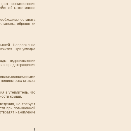
ащает проникновение
действий также можно
необходимо оставить
установка обрешетки
рышей. Неправильно
крытия. При укладке
адка гидроизоляции
аги и предотвращения
 теплоизоляционными
нением всех стыков.
ия в утеплитель, что
ности крыши.
ведения, но требует
йств при повышенной
отвратят накопление