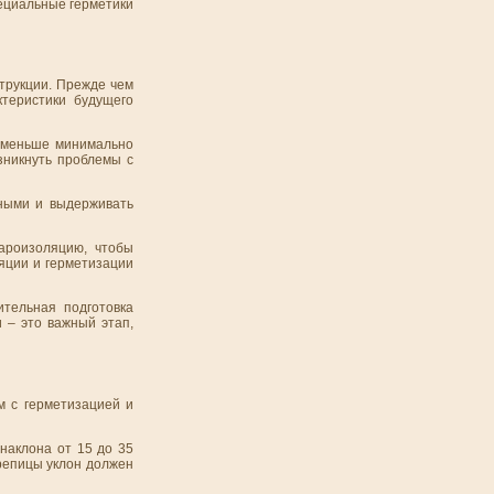
пециальные герметики
струкции. Прежде чем
ктеристики будущего
л меньше минимально
зникнуть проблемы с
ными и выдерживать
ароизоляцию, чтобы
ляции и герметизации
тельная подготовка
 – это важный этап,
м с герметизацией и
наклона от 15 до 35
ерепицы уклон должен