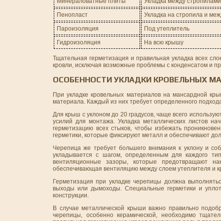
Минераловатные плиты
Укладка между стропилами
Пенопласт
Укладка на стропила и ме
Пароизоляция
Под утеплитель
Гидроизоляция
На всю крышу
Тщательная герметизация и правильная укладка всех сло
кровли, исключая возможные проблемы с конденсатом и пр
ОСОБЕННОСТИ УКЛАДКИ КРОВЕЛЬНЫХ М
При укладке кровельных материалов на мансардной крыш
материала. Каждый из них требует определенного подход
Для крыш с уклоном до 20 градусов, чаще всего использу
усилий для монтажа. Укладка металлических листов на
герметизацию всех стыков, чтобы избежать проникнове
герметики, которые фиксируют металл и обеспечивают дол
Черепица же требует большего внимания к уклону и соб
укладывается с шагом, определенным для каждого тип
вентиляционные зазоры, которые предотвращают нак
обеспечивающая вентиляцию между слоем утеплителя и 
Герметизация при укладке черепицы должна выполнятьс
выходы или дымоходы. Специальные герметики и уплот
конструкции.
В случае металлической крыши важно правильно подобр
черепицы, особенно керамической, необходимо тщател