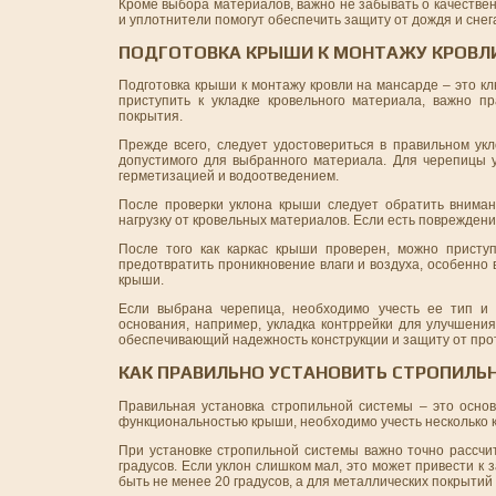
Кроме выбора материалов, важно не забывать о качествен
и уплотнители помогут обеспечить защиту от дождя и снег
ПОДГОТОВКА КРЫШИ К МОНТАЖУ КРОВЛ
Подготовка крыши к монтажу кровли на мансарде – это к
приступить к укладке кровельного материала, важно п
покрытия.
Прежде всего, следует удостовериться в правильном ук
допустимого для выбранного материала. Для черепицы у
герметизацией и водоотведением.
После проверки уклона крыши следует обратить внима
нагрузку от кровельных материалов. Если есть повреждени
После того как каркас крыши проверен, можно присту
предотвратить проникновение влаги и воздуха, особенно
крыши.
Если выбрана черепица, необходимо учесть ее тип и 
основания, например, укладка контррейки для улучшения
обеспечивающий надежность конструкции и защиту от про
КАК ПРАВИЛЬНО УСТАНОВИТЬ СТРОПИЛЬ
Правильная установка стропильной системы – это осно
функциональностью крыши, необходимо учесть несколько к
При установке стропильной системы важно точно рассчи
градусов. Если уклон слишком мал, это может привести к
быть не менее 20 градусов, а для металлических покрытий