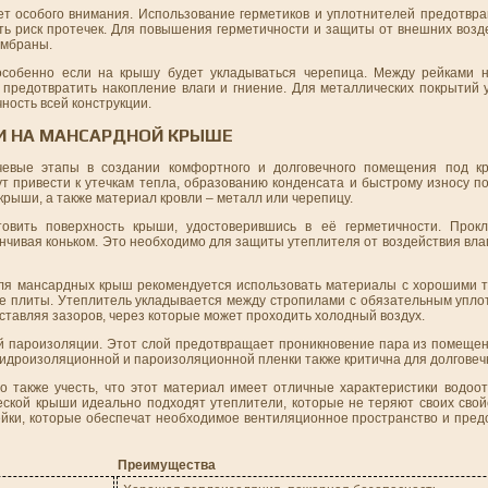
т особого внимания. Использование герметиков и уплотнителей предотвр
нуть риск протечек. Для повышения герметичности и защиты от внешних воз
ембраны.
 особенно если на крышу будет укладываться черепица. Между рейками 
 предотвратить накопление влаги и гниение. Для металлических покрытий 
ность всей конструкции.
И НА МАНСАРДНОЙ КРЫШЕ
евые этапы в создании комфортного и долговечного помещения под к
 привести к утечкам тепла, образованию конденсата и быстрому износу по
крыши, а также материал кровли – металл или черепицу.
овить поверхность крыши, удостоверившись в её герметичности. Прокл
анчивая коньком. Это необходимо для защиты утеплителя от воздействия вл
 Для мансардных крыш рекомендуется использовать материалы с хорошими
е плиты. Утеплитель укладывается между стропилами с обязательным уплот
ставляя зазоров, через которые может проходить холодный воздух.
ой пароизоляции. Этот слой предотвращает проникновение пара из помещен
гидроизоляционной и пароизоляционной пленки также критична для долговеч
также учесть, что этот материал имеет отличные характеристики водоот
еской крыши идеально подходят утеплители, которые не теряют своих сво
ейки, которые обеспечат необходимое вентиляционное пространство и пред
Преимущества