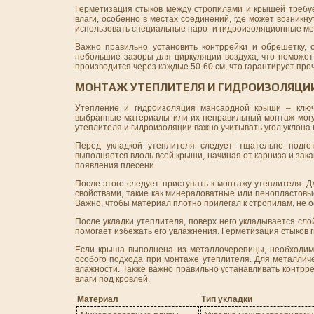
Герметизация стыков между стропилами и крышей требуе
влаги, особенно в местах соединений, где может возник
использовать специальные паро- и гидроизоляционные м
Важно правильно установить контррейки и обрешетку,
небольшие зазоры для циркуляции воздуха, что поможет
производится через каждые 50-60 см, что гарантирует проч
МОНТАЖ УТЕПЛИТЕЛЯ И ГИДРОИЗОЛЯЦИ
Утепление и гидроизоляция мансардной крыши – ключ
выбранные материалы или их неправильный монтаж могут
утеплителя и гидроизоляции важно учитывать угол уклона 
Перед укладкой утеплителя следует тщательно подгот
выполняется вдоль всей крыши, начиная от карниза и зак
появления плесени.
После этого следует приступать к монтажу утеплителя.
свойствами, такие как минераловатные или пенопластовы
Важно, чтобы материал плотно прилегал к стропилам, не о
После укладки утеплителя, поверх него укладывается сл
помогает избежать его увлажнения. Герметизация стыков 
Если крыша выполнена из металлочерепицы, необходимо 
особого подхода при монтаже утеплителя. Для металлич
влажности. Также важно правильно устанавливать контрр
влаги под кровлей.
Материал
Тип укладки