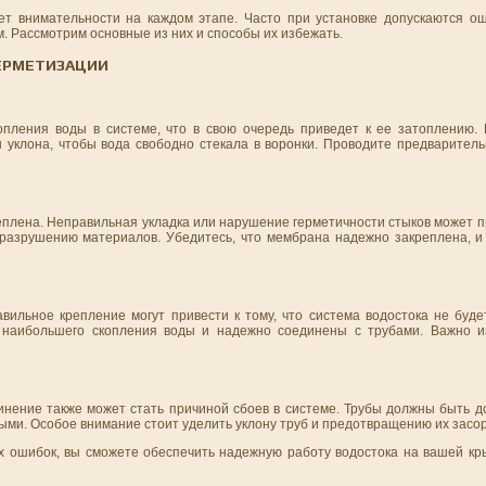
т внимательности на каждом этапе. Часто при установке допускаются ош
м. Рассмотрим основные из них и способы их избежать.
ГЕРМЕТИЗАЦИИ
пления воды в системе, что в свою очередь приведет к ее затоплению.
уклона, чтобы вода свободно стекала в воронки. Проводите предваритель
плена. Неправильная укладка или нарушение герметичности стыков может п
 разрушению материалов. Убедитесь, что мембрана надежно закреплена, и
вильное крепление могут привести к тому, что система водостока не буд
наибольшего скопления воды и надежно соединены с трубами. Важно из
инение также может стать причиной сбоев в системе. Трубы должны быть д
ными. Особое внимание стоит уделить уклону труб и предотвращению их засо
 ошибок, вы сможете обеспечить надежную работу водостока на вашей кр