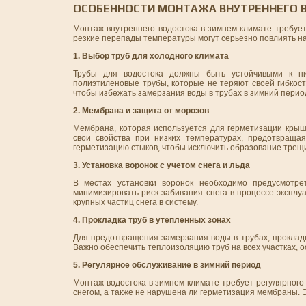
ОСОБЕННОСТИ МОНТАЖА ВНУТРЕННЕГО В
Монтаж внутреннего водостока в зимнем климате требует
резкие перепады температуры могут серьезно повлиять на 
1. Выбор труб для холодного климата
Трубы для водостока должны быть устойчивыми к ни
полиэтиленовые трубы, которые не теряют своей гибкос
чтобы избежать замерзания воды в трубах в зимний перио
2. Мембрана и защита от морозов
Мембрана, которая используется для герметизации крыш
свои свойства при низких температурах, предотвращая
герметизацию стыков, чтобы исключить образование трещ
3. Установка воронок с учетом снега и льда
В местах установки воронок необходимо предусмотре
минимизировать риск забивания снега в процессе эксплу
крупных частиц снега в систему.
4. Прокладка труб в утепленных зонах
Для предотвращения замерзания воды в трубах, проклады
Важно обеспечить теплоизоляцию труб на всех участках, о
5. Регулярное обслуживание в зимний период
Монтаж водостока в зимнем климате требует регулярного
снегом, а также не нарушена ли герметизация мембраны.