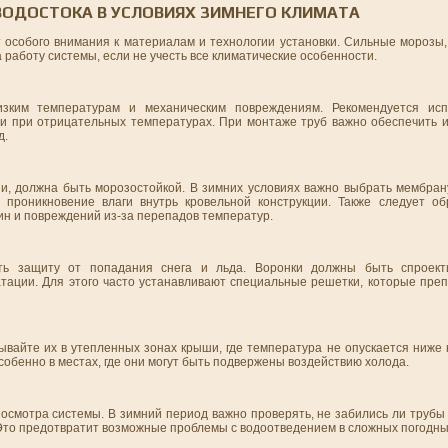
ОДОСТОКА В УСЛОВИЯХ ЗИМНЕГО КЛИМАТА
 особого внимания к материалам и технологии установки. Сильные морозы,
работу системы, если не учесть все климатические особенности.
зким температурам и механическим повреждениям. Рекомендуется ис
ти при отрицательных температурах. При монтаже труб важно обеспечить и
д.
и, должна быть морозостойкой. В зимних условиях важно выбрать мембрану
 проникновение влаги внутрь кровельной конструкции. Также следует о
ин и повреждений из-за перепадов температур.
ть защиту от попадания снега и льда. Воронки должны быть спроект
атации. Для этого часто устанавливают специальные решетки, которые пре
вайте их в утепленных зонах крыши, где температура не опускается ниже 
собенно в местах, где они могут быть подвержены воздействию холода.
 осмотра системы. В зимний период важно проверять, не забились ли трубы
 Это предотвратит возможные проблемы с водоотведением в сложных погодны