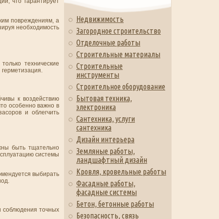
ии, что гарантирует
Недвижимость
ким повреждениям, а
изируя необходимость
Загородное строительство
Отделочные работы
Строительные материалы
только технические
Строительные
и герметизация.
инструменты
Строительное оборудование
Бытовая техника,
чивы к воздействию
что особенно важно в
электроника
засоров и облегчить
Сантехника, услуги
сантехника
Дизайн интерьера
жны быть тщательно
Земляные работы,
эксплуатацию системы
ландшафтный дизайн
Кровля, кровельные работы
комендуется выбирать
иод.
Фасадные работы,
фасадные системы
Бетон, бетонные работы
 и соблюдения точных
Безопасность, связь