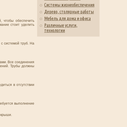
Системы жизнеобеспечения
Дерево, столярные работы
Мебель для дома и офиса
, чтобы обеспечить
мание стоит уделить
Различные услуги,
технологии
 с системой труб. На
ками. Все соединения
дений. Трубы должны
диться в отсутствии
ребуется выполнение
 крыши.