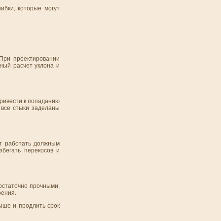
ибки, которые могут
 При проектировании
ный расчет уклона и
ривести к попаданию
 все стыки заделаны
ет работать должным
бегать перекосов и
остаточно прочными,
рения.
ыше и продлить срок