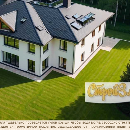
чала тщательно проверяется уклон крыши, чтобы вода могла свободно стека
здается герметичное покрытие, защищающее от проникновения влаги в