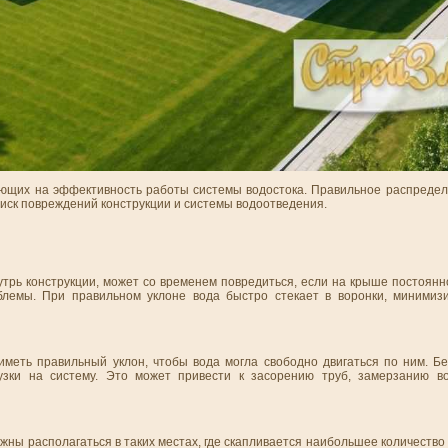
яющих на эффективность работы системы водостока. Правильное распреде
иск повреждений конструкции и системы водоотведения.
рь конструкции, может со временем повредиться, если на крыше постоянно
блемы. При правильном уклоне вода быстро стекает в воронки, минимиз
меть правильный уклон, чтобы вода могла свободно двигаться по ним. Бе
рузки на систему. Это может привести к засорению труб, замерзанию в
лжны располагаться в таких местах, где скапливается наибольшее количеств