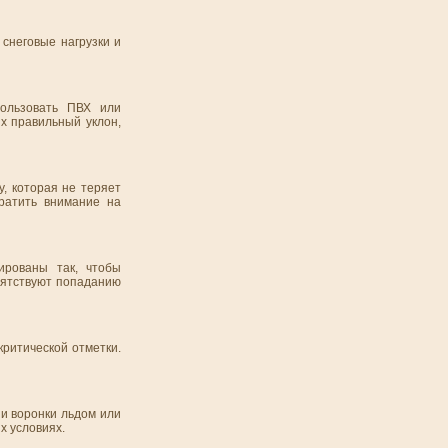
 снеговые нагрузки и
пользовать ПВХ или
х правильный уклон,
, которая не теряет
братить внимание на
ированы так, чтобы
пятствуют попаданию
критической отметки.
 и воронки льдом или
х условиях.