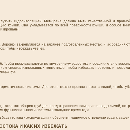
лужить гидроизоляцией. Мембрана должна быть качественной и прочной
кцию крыши. Она укладывается по всей поверхности крыши, и особое вни
тизированы.
. Воронки закрепляются на заранее подготовленных местах, и их соединяют
к, чтобы избежать утечек.
уб. Трубы прокладываются по внутреннему водостоку и соединяются с ворон
ием специализированных герметиков, чтобы избежать протечек и повреж
мператур.
ерметичность системы. Для этого можно провести тест с водой, чтобы убе
, такие как обогрев труб для предотвращения замерзания воды зимой, пот
ия функциональности системы в холодное время года.
 будет готова к эксплуатации и обеспечит надежное отведение воды с вашей
ОСТОКА И КАК ИХ ИЗБЕЖАТЬ