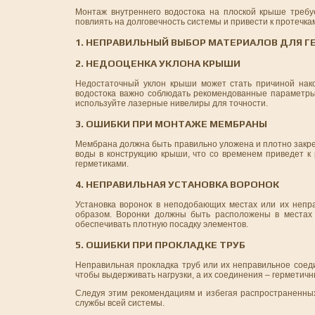
Монтаж внутреннего водостока на плоской крыше требуе
повлиять на долговечность системы и привести к протечка
1. НЕПРАВИЛЬНЫЙ ВЫБОР МАТЕРИАЛОВ ДЛЯ 
2. НЕДООЦЕНКА УКЛОНА КРЫШИ
Недостаточный уклон крыши может стать причиной нако
водостока важно соблюдать рекомендованные параметры 
используйте лазерные нивелиры для точности.
3. ОШИБКИ ПРИ МОНТАЖЕ МЕМБРАНЫ
Мембрана должна быть правильно уложена и плотно закре
воды в конструкцию крыши, что со временем приведет к
герметиками.
4. НЕПРАВИЛЬНАЯ УСТАНОВКА ВОРОНОК
Установка воронок в неподобающих местах или их непра
образом. Воронки должны быть расположены в местах 
обеспечивать плотную посадку элементов.
5. ОШИБКИ ПРИ ПРОКЛАДКЕ ТРУБ
Неправильная прокладка труб или их неправильное соед
чтобы выдерживать нагрузки, а их соединения – герметич
Следуя этим рекомендациям и избегая распространенных
службы всей системы.