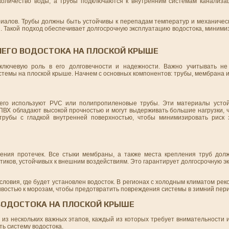
количество воды, а трубы подключаются к внутренним системам канализац
риалов. Трубы должны быть устойчивы к перепадам температур и механичес
. Такой подход обеспечивает долгосрочную эксплуатацию водостока, миним
НЕГО ВОДОСТОКА НА ПЛОСКОЙ КРЫШЕ
ключевую роль в его долговечности и надежности. Важно учитывать не 
истемы на плоской крыше. Начнем с основных компонентов: трубы, мембрана 
сего используют PVC или полипропиленовые трубы. Эти материалы устой
ПВХ обладают высокой прочностью и могут выдерживать большие нагрузки, 
трубы с гладкой внутренней поверхностью, чтобы минимизировать риск 
ения протечек. Все стыки мембраны, а также места крепления труб дол
иков, устойчивых к внешним воздействиям. Это гарантирует долгосрочную 
ловия, где будет установлен водосток. В регионах с холодным климатом ре
востью к морозам, чтобы предотвратить повреждения системы в зимний пер
ВОДОСТОКА НА ПЛОСКОЙ КРЫШЕ
 из нескольких важных этапов, каждый из которых требует внимательности
ть систему водостока.