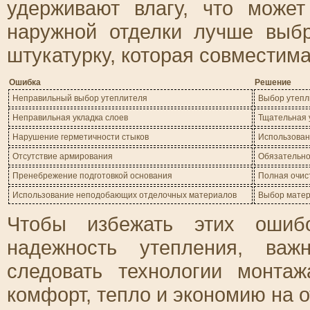
удерживают влагу, что може
наружной отделки лучше выб
штукатурку, которая совместима
Ошибка
Решение
Неправильный выбор утеплителя
Выбор утепли
Неправильная укладка слоев
Тщательная у
Нарушение герметичности стыков
Использован
Отсутствие армирования
Обязательно
Пренебрежение подготовкой основания
Полная очис
Использование неподобающих отделочных материалов
Выбор матер
Чтобы избежать этих ошибо
надежность утепления, важ
следовать технологии монта
комфорт, тепло и экономию на о