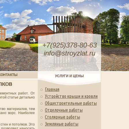
+7(925)378-80-63
info@stroyzlat.ru
КОНТАКТЫ
УСЛУГИ И ЦЕНЫ
ЛКОВ
Главная
емонтных работ. От
Устройство крыши и кровли
этой статье детально
Общестроительные работы
ство материалов, тем
Отделочные работы
лано ворс. Наиболее
Столярные работы
Земляные работы
стен и потолков. Это
о позволяет наносить