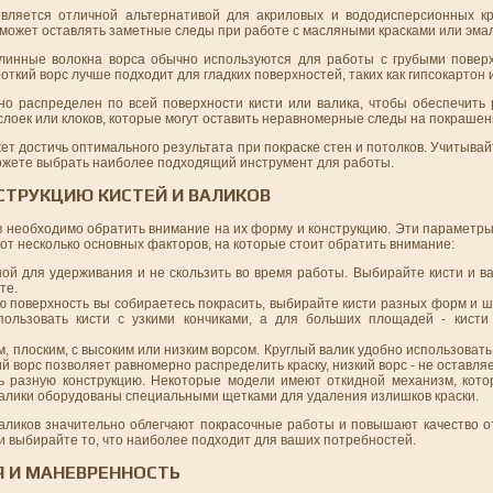
 является отличной альтернативой для акриловых и вододисперсионных к
н может оставлять заметные следы при работе с масляными красками или эма
Длинные волокна ворса обычно используются для работы с грубыми поверх
кий ворс лучше подходит для гладких поверхностей, таких как гипсокартон 
но распределен по всей поверхности кисти или валика, чтобы обеспечить
слоек или клоков, которые могут оставить неравномерные следы на покрашен
т достичь оптимального результата при покраске стен и потолков. Учитывай
сможете выбрать наиболее подходящий инструмент для работы.
СТРУКЦИЮ КИСТЕЙ И ВАЛИКОВ
ов необходимо обратить внимание на их форму и конструкцию. Эти параметр
Вот несколько основных факторов, на которые стоит обратить внимание:
ой для удерживания и не скользить во время работы. Выбирайте кисти и ва
те.
ую поверхность вы собираетесь покрасить, выбирайте кисти разных форм и 
пользовать кисти с узкими кончиками, а для больших площадей - кист
, плоским, с высоким или низким ворсом. Круглый валик удобно использовать 
й ворс позволяет равномерно распределить краску, низкий ворс - не оставляе
 разную конструкцию. Некоторые модели имеют откидной механизм, кото
 валики оборудованы специальными щетками для удаления излишков краски.
аликов значительно облегчают покрасочные работы и повышают качество о
и выбирайте то, что наиболее подходит для ваших потребностей.
 И МАНЕВРЕННОСТЬ