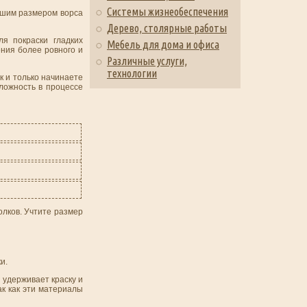
Системы жизнеобеспечения
ньшим размером ворса
Дерево, столярные работы
ля покраски гладких
Мебель для дома и офиса
ения более ровного и
Различные услуги,
технологии
к и только начинаете
ложность в процессе
олков. Учтите размер
и.
 удерживает краску и
к как эти материалы