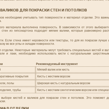
ВАЛИКОВ ДЛЯ ПОКРАСКИ СТЕН И ПОТОЛКОВ
лков необходимо учитывать тип поверхности и материал отделки. Это важн
а.
ого материала выполнена поверхность. В зависимости от этого выбираетс
 стен из гипсокартона подходят мягкие валики, которые равномерно рас
и. Если стена имеет неровности или текстуры, то для их покраски лучше 
ку во все углы и складки поверхности.
л отделки. Некоторые материалы могут требовать специальных кистей и ва
али и лаки, необходимо использовать кисти с натуральными шерстяным
ки
Рекомендуемый инструмент
й
Мягкий валик или кисть
коративные покрытия
Кисть с жестким ворсом
ели, полы
Широкая кисть с натуральным ворсом
изделия, трубы
Кисть с жестким синтетическим ворсом или специа
 выборе кистей и валиков для покраски стен и потолков. Это поможет д
ски.
РИАЛ ОТДЕЛКИ