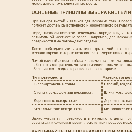
краску даже в труднодоступные места.
ОСНОВНЫЕ ПРИНЦИПЫ ВЫБОРА КИСТЕЙ И 
При выборе кистей и валиков для покраски стен и пото
поможет достичь качественного и эффективного результат
Перед началом покраски необходимо определить, из как
оптимальной жесткостью ворса. Например, для покраски
поверхности и не повреждают отделку.
Также необходимо учитывать тип покрываемой поверхност
жестким ворсом, которые позволят равномерно нанести крас
Другой важный аспект выбора инструмента - это материа
работы с лакокрасочными материалами, такими как эм
обеспечивают гладкое и ровное нанесение краски.
Тип поверхности
Материал отдел
Гипсокартоновые стены
Плоский, гладки
Стены с рельефом или неровности
Штукатурка, де
Деревянные поверхности
Деревянные пан
Металлические поверхности
Металлические 
Важно учесть тип поверхности и материал отделки при
результата и сэкономит время и усилия при процессе покра
УЧИТЫВАЙТЕ ТИП ПОВЕРХНОСТИ И МАТЕ