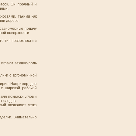
расок. Он прочный и
лями.
ностями, такими как
или дерево.
 равномерную подачу
ной поверхности.
те тип поверхности и
ы играют важную роль
лики с эргономичной
ширин. Например, для
и с широкой рабочей
для покраски углов и
т следов.
рый позволяет легко
тделки. Внимательно