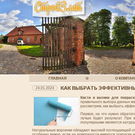
ГЛАВНАЯ
О КОМПА
КАК ВЫБРАТЬ ЭФФЕКТИВНЫ
24.01.2024
Кисти и валики для покраск
правильного выбора данных мат
рассмотрим, как выбрать эффек
Первое, на что нужно обратит
лучше будет результат. При 
популярными являются натурал
Натуральные ворсинки обладают высокой поглощающей спо
особенно важно, если на поверхности имеются покраски и