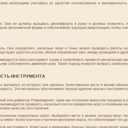
олков необходимо учитывать их удобство использования и маневренность
и. Они не должны вызывать дискомфорта в руках и должны позволять ле
 были эргономичной формы и обеспечивали хорошую амортизацию, чтобы сниз
оль. Она определяет, насколько легко и точно можно проводить работы на
ще будет работать в углах, вблизи обрамления окон, между проводами и дру
мендуется брать инструмент в руки и попробовать провести им несколько м
чки собственного движения руки. Такой подход позволит выбрать наиболее
ОСТЬ ИНСТРУМЕНТА
на материал, из которого они сделаны. Качественные кисти и валики обычн
 шерсть. Эти материалы обеспечивают лучшую адгезию краски к инструменту,
ий или дефектов. Повреждения, такие как отслоение ворса или трещины в ру
 рекомендуется проверить, насколько плотно прикреплен ворс к основанию ин
низкое качество изготовления.
полнении покрасочных работ. Выбирайте кисти и валики, которые могут пр
ы имеют более плотное и прочное крепление ворса, что обеспечивает его до
еля инструмента. Известные и уважаемые бренды обычно гарантируют качес