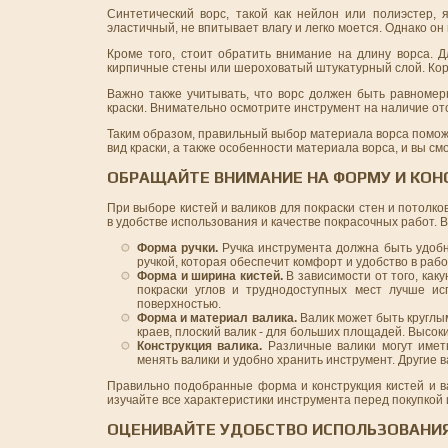
Синтетический ворс, такой как нейлон или полиэстер,
эластичный, не впитывает влагу и легко моется. Однако о
Кроме того, стоит обратить внимание на длину ворса. 
кирпичные стены или шероховатый штукатурный слой. Корот
Важно также учитывать, что ворс должен быть равномер
краски. Внимательно осмотрите инструмент на наличие от
Таким образом, правильный выбор материала ворса поможе
вид краски, а также особенности материала ворса, и вы 
ОБРАЩАЙТЕ ВНИМАНИЕ НА ФОРМУ И КОН
При выборе кистей и валиков для покраски стен и потолк
в удобстве использования и качестве покрасочных работ. 
Форма ручки.
Ручка инструмента должна быть удобн
ручкой, которая обеспечит комфорт и удобство в рабо
Форма и ширина кистей.
В зависимости от того, как
покраски углов и труднодоступных мест лучше ис
поверхностью.
Форма и материал валика.
Валик может быть круглым
краев, плоский валик - для больших площадей. Высоки
Конструкция валика.
Различные валики могут иметь
менять валики и удобно хранить инструмент. Другие
Правильно подобранные форма и конструкция кистей и в
изучайте все характеристики инструмента перед покупкой 
ОЦЕНИВАЙТЕ УДОБСТВО ИСПОЛЬЗОВАНИЯ