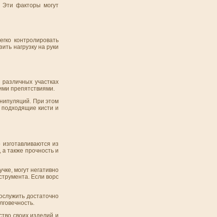
. Эти факторы могут
гко контролировать
ить нагрузку на руки
 различных участках
гими препятствиями.
анипуляций. При этом
 подходящие кисти и
о изготавливаются из
 а также прочность и
чке, могут негативно
струмента. Если ворс
ослужить достаточно
лговечность.
тво своих изделий и