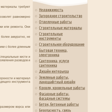
е материалы требуют
Недвижимость
Загородное строительство
позволят равномерно
Отделочные работы
ки или ремонта. Они
Строительные материалы
Строительные
 более аккуратно, не
инструменты
Строительное оборудование
лики с более длинным
Бытовая техника,
электроника
специальные кисти и
появления разводов и
Сантехника, услуги
сантехника
Дизайн интерьера
Земляные работы,
верхности и материал
ландшафтный дизайн
одящего инструмента
Кровля, кровельные работы
Фасадные работы,
фасадные системы
Бетон, бетонные работы
 размером ворса или
Безопасность, связь