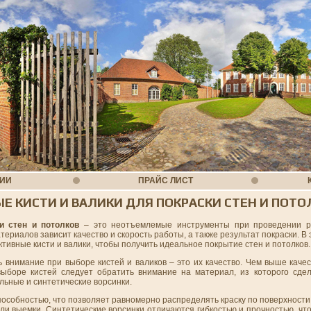
НИИ
ПРАЙС ЛИСТ
Е КИСТИ И ВАЛИКИ ДЛЯ ПОКРАСКИ СТЕН И ПОТО
и стен и потолков
– это неотъемлемые инструменты при проведении р
ериалов зависит качество и скорость работы, а также результат покраски. В 
тивные кисти и валики, чтобы получить идеальное покрытие стен и потолков.
ь внимание при выборе кистей и валиков – это их качество. Чем выше каче
выборе кистей следует обратить внимание на материал, из которого сде
ьные и синтетические ворсинки.
собностью, что позволяет равномерно распределять краску по поверхности 
ли выемки. Синтетические ворсинки отличаются гибкостью и прочностью, чт