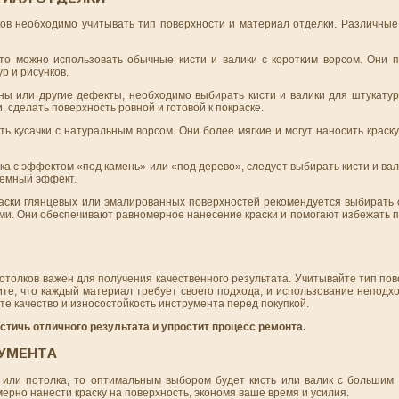
лков необходимо учитывать тип поверхности и материал отделки. Различны
 то можно использовать обычные кисти и валики с коротким ворсом. Они 
р и рисунков.
ны или другие дефекты, необходимо выбирать кисти и валики для штукатур
 сделать поверхность ровной и готовой к покраске.
 кусачки с натуральным ворсом. Они более мягкие и могут наносить краску
рка с эффектом «под камень» или «под дерево», следует выбирать кисти и ва
ъемный эффект.
раски глянцевых или эмалированных поверхностей рекомендуется выбирать 
ми. Они обеспечивают равномерное нанесение краски и помогают избежать 
потолков важен для получения качественного результата. Учитывайте тип по
те, что каждый материал требует своего подхода, и использование неподх
те качество и износостойкость инструмента перед покупкой.
тичь отличного результата и упростит процесс ремонта.
РУМЕНТА
или потолка, то оптимальным выбором будет кисть или валик с большим
ерно нанести краску на поверхность, экономя ваше время и усилия.