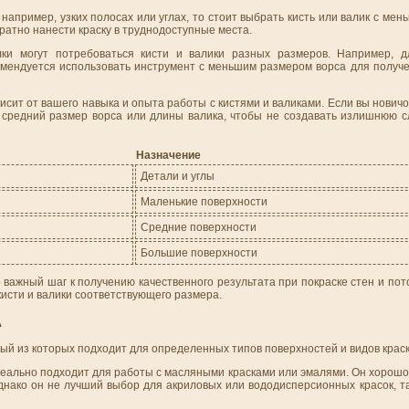
например, узких полосах или углах, то стоит выбрать кисть или валик с ме
уратно нанести краску в труднодоступные места.
лки могут потребоваться кисти и валики разных размеров. Например, д
екомендуется использовать инструмент с меньшим размером ворса для получ
сит от вашего навыка и опыта работы с кистями и валиками. Если вы новичо
ь средний размер ворса или длины валика, чтобы не создавать излишнюю с
Назначение
Детали и углы
Маленькие поверхности
Средние поверхности
Большие поверхности
 важный шаг к получению качественного результата при покраске стен и пот
кисти и валики соответствующего размера.
А
ый из которых подходит для определенных типов поверхностей и видов краск
идеально подходит для работы с масляными красками или эмалями. Он хорошо
нако он не лучший выбор для акриловых или вододисперсионных красок, та