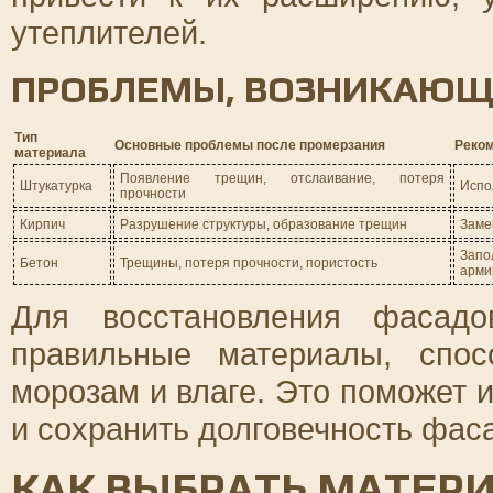
утеплителей.
ПРОБЛЕМЫ, ВОЗНИКАЮЩ
Тип
Основные проблемы после промерзания
Реком
материала
Появление трещин, отслаивание, потеря
Штукатурка
Испо
прочности
Кирпич
Разрушение структуры, образование трещин
Заме
Зап
Бетон
Трещины, потеря прочности, пористость
арми
Для восстановления фасад
правильные материалы, спос
морозам и влаге. Это поможет
и сохранить долговечность фас
КАК ВЫБРАТЬ МАТЕР