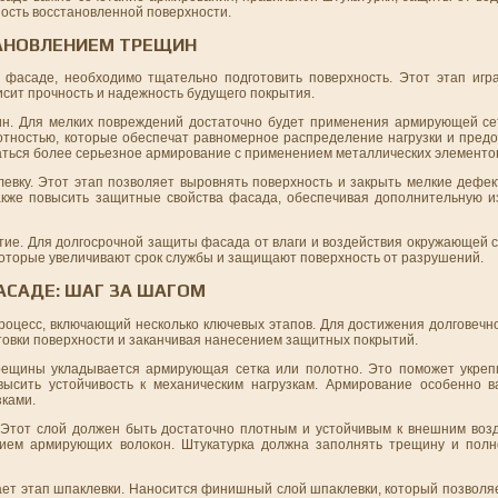
ость восстановленной поверхности.
ТАНОВЛЕНИЕМ ТРЕЩИН
 фасаде, необходимо тщательно подготовить поверхность. Этот этап игр
висит прочность и надежность будущего покрытия.
н. Для мелких повреждений достаточно будет применения армирующей сет
лотностью, которые обеспечат равномерное распределение нагрузки и пред
аться более серьезное армирование с применением металлических элементо
евку. Этот этап позволяет выровнять поверхность и закрыть мелкие дефек
акже повысить защитные свойства фасада, обеспечивая дополнительную 
тие. Для долгосрочной защиты фасада от влаги и воздействия окружающей 
которые увеличивают срок службы и защищают поверхность от разрушений.
АСАДЕ: ШАГ ЗА ШАГОМ
оцесс, включающий несколько ключевых этапов. Для достижения долговечно
отовки поверхности и заканчивая нанесением защитных покрытий.
рещины укладывается армирующая сетка или полотно. Это поможет укрепи
сить устойчивость к механическим нагрузкам. Армирование особенно в
ками.
Этот слой должен быть достаточно плотным и устойчивым к внешним возд
нием армирующих волокон. Штукатурка должна заполнять трещину и полн
пает этап шпаклевки. Наносится финишный слой шпаклевки, который позволя