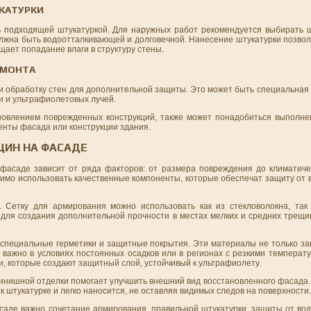
КАТУРКИ
 подходящей штукатуркой. Для наружных работ рекомендуется выбирать ш
лжна быть водоотталкивающей и долговечной. Нанесение штукатурки позвол
щает попадание влаги в структуру стены.
ЕМОНТА
 обработку стен для дополнительной защиты. Это может быть специальная 
и и ультрафиолетовых лучей.
ановлением поврежденных конструкций, также может понадобиться выполн
енты фасада или конструкции здания.
ЩИН НА ФАСАДЕ
асаде зависит от ряда факторов: от размера повреждения до климатиче
димо использовать качественные компоненты, которые обеспечат защиту от
 Сетку для армирования можно использовать как из стекловолокна, так
для создания дополнительной прочности в местах мелких и средних трещин
специальные герметики и защитные покрытия. Эти материалы не только за
 важно в условиях постоянных осадков или в регионах с резкими температ
и, которые создают защитный слой, устойчивый к ультрафиолету.
финишной отделки помогает улучшить внешний вид восстановленного фасада
к штукатурке и легко наносится, не оставляя видимых следов на поверхности.
асаде важно сочетание армирования, правильной штукатурки, защиты от во