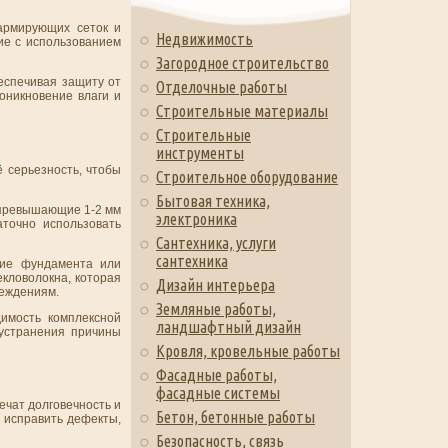
армирующих сеток и
Недвижимость
ие с использованием
Загородное строительство
еспечивая защиту от
Отделочные работы
оникновение влаги и
Строительные материалы
Строительные
инструменты
 серьезность, чтобы
Строительное оборудование
Бытовая техника,
е превышающие 1-2 мм
электроника
точно использовать
Сантехника, услуги
сантехника
ние фундамента или
екловолокна, которая
Дизайн интерьера
реждениям.
Земляные работы,
имость комплексной
ландшафтный дизайн
 устранения причины
Кровля, кровельные работы
Фасадные работы,
фасадные системы
ечат долговечность и
Бетон, бетонные работы
о исправить дефекты,
Безопасность, связь