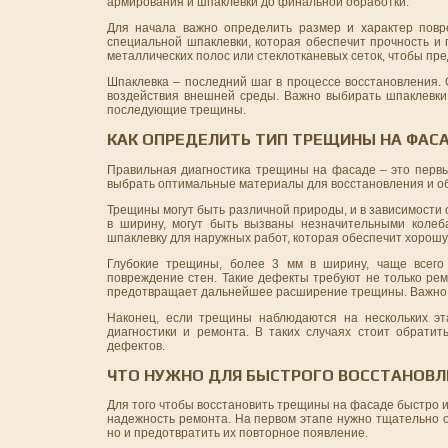
армирования и шпаклевки до финальной обработки.
Для начала важно определить размер и характер пов
специальной шпаклевки, которая обеспечит прочность и
металлических полос или стеклотканевых сеток, чтобы п
Шпаклевка – последний шаг в процессе восстановления. 
воздействия внешней среды. Важно выбирать шпаклевки
последующие трещины.
КАК ОПРЕДЕЛИТЬ ТИП ТРЕЩИНЫ НА ФАСА
Правильная диагностика трещины на фасаде – это первы
выбрать оптимальные материалы для восстановления и об
Трещины могут быть различной природы, и в зависимости
в ширину, могут быть вызваны незначительными колеб
шпаклевку для наружных работ, которая обеспечит хорошу
Глубокие трещины, более 3 мм в ширину, чаще всего 
повреждение стен. Такие дефекты требуют не только рем
предотвращает дальнейшее расширение трещины. Важно, ч
Наконец, если трещины наблюдаются на нескольких эт
диагностики и ремонта. В таких случаях стоит обрати
дефектов.
ЧТО НУЖНО ДЛЯ БЫСТРОГО ВОССТАНОВЛ
Для того чтобы восстановить трещины на фасаде быстро и
надежность ремонта. На первом этапе нужно тщательно о
но и предотвратить их повторное появление.