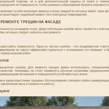
визуальной отделки, но и для дополнительной защиты от влаги и темпе
спределяя по поверхности, чтобы избежать образования бугров и неровносте
включает в себя несколько важных этапов, каждый из которых имеет свою ф
ов гарантирует надежный ремонт без повторных повреждений.
И РЕМОНТЕ ТРЕЩИН НА ФАСАДЕ
ельности на каждом этапе. Даже небольшие ошибки могут привести к повто
ки, которых следует избегать при ремонте.
И
одготовить поверхность. Одна из частых ошибок – это неадекватная очист
армирование не смогут эффективно сцепиться с основанием, что приведет к
 перед началом работ.
АЛОВ
раненная ошибка. Для ремонта трещин важно использовать специализи
войства. Например, не стоит применять обычную шпаклевку, предназначе
 армирующими волокнами и повышенной устойчивостью к влаге.
рам и характеристикам трещины. Использование слишком слабых армирующих
к увеличению веса и сложности работы.
ЕЩИНЕ