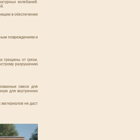
ратурных колебаний.
й.
ункцию в обеспечении
рным повреждениям и
ка трещины от грязи,
 быстрому разрушению
рованные смеси для
нную для внутренних
 материалов не даст