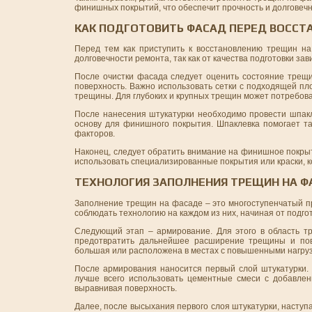
финишных покрытий, что обеспечит прочность и долговечн
КАК ПОДГОТОВИТЬ ФАСАД ПЕРЕД ВОСС
Перед тем как приступить к восстановлению трещин на
долговечности ремонта, так как от качества подготовки за
После очистки фасада следует оценить состояние трещи
поверхность. Важно использовать сетки с подходящей п
трещины. Для глубоких и крупных трещин может потребов
После нанесения штукатурки необходимо провести шпакл
основу для финишного покрытия. Шпаклевка помогает т
факторов.
Наконец, следует обратить внимание на финишное покры
использовать специализированные покрытия или краски, 
ТЕХНОЛОГИЯ ЗАПОЛНЕНИЯ ТРЕЩИН НА Ф
Заполнение трещин на фасаде – это многоступенчатый пр
соблюдать технологию на каждом из них, начиная от подг
Следующий этап – армирование. Для этого в область т
предотвратить дальнейшее расширение трещины и повы
большая или расположена в местах с повышенными нагруз
После армирования наносится первый слой штукатурки. 
лучше всего использовать цементные смеси с добавле
выравнивая поверхность.
Далее, после высыхания первого слоя штукатурки, насту