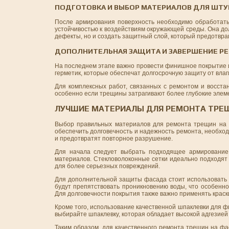
ПОДГОТОВКА И ВЫБОР МАТЕРИАЛОВ ДЛЯ ШТУ
После армирования поверхность необходимо обработать
устойчивостью к воздействиям окружающей среды. Она до
дефекты, но и создать защитный слой, который предотвра
ДОПОЛНИТЕЛЬНАЯ ЗАЩИТА И ЗАВЕРШЕНИЕ Р
На последнем этапе важно провести финишное покрытие и
герметик, которые обеспечат долгосрочную защиту от влаг
Для комплексных работ, связанных с ремонтом и восст
особенно если трещины затрагивают более глубокие элем
ЛУЧШИЕ МАТЕРИАЛЫ ДЛЯ РЕМОНТА ТРЕ
Выбор правильных материалов для ремонта трещин на ф
обеспечить долговечность и надежность ремонта, необхо
и предотвратят повторное разрушение.
Для начала следует выбрать подходящее армирование.
материалов. Стекловолоконные сетки идеально подходят 
для более серьезных повреждений.
Для дополнительной защиты фасада стоит использовать 
будут препятствовать проникновению воды, что особенно
Для долговечности покрытия также важно применять краск
Кроме того, использование качественной шпаклевки для 
выбирайте шпаклевку, которая обладает высокой адгезией 
Таким образом, для качественного ремонта трещин на ф