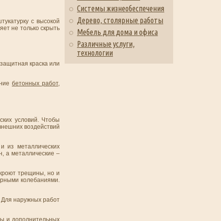
Системы жизнеобеспечения
Дерево, столярные работы
тукатурку с высокой
яет не только скрыть
Мебель для дома и офиса
Различные услуги,
технологии
защитная краска или
ение
бетонных работ
,
ских условий. Чтобы
 внешних воздействий
 и из металлических
, а металлические –
кроют трещины, но и
урными колебаниями.
. Для наружных работ
ды и дополнительных