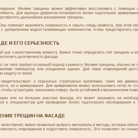
реждения. Мелкие трещины можно эффективно восстановить с помощью 
 гибкость. Для крупных дефектов потребуется более тщательное армирован
редотвратить дальнейшее расширение трещины.
Она помогает выровнять поверхность и скрыть следы ремонта, при этом об
 с добавлением водоотталкивающих компонентов, чтобы предотвратить пр
ДЕ И ЕГО СЕРЬЕЗНОСТЬ
й шаг к качественному ремонту. Важно точно определить тип трещины и её
еспечить долговечность фасада.
 от их типа требуется разный подход к ремонту. Мелкие трещины, обычно н
аниями температур или оседанием здания. Для таких повреждений доста
ю защиту от влаги.
свидетельствуют о серьезных структурных проблемах, таких как движе
онта, но и армирования. Для армирования можно использовать сетку из ст
тобы штукатурка, наносимая поверх, была устойчивой к механическим пов
ажах или на больших участках фасада, это может указывать на необход
ться к специалистам для проведения более тщательного обследования и
ЕНИЯ ТРЕЩИН НА ФАСАДЕ
 качественно, важно правильно выбрать материалы и методы, которые обесп
смотреть повреждения и подготовить поверхность. Это позволяет не тольк