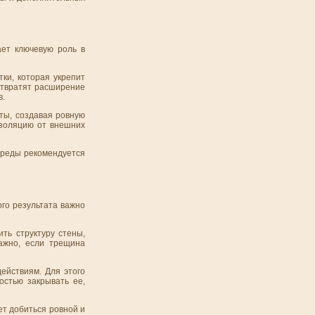
ает ключевую роль в
ки, которая укрепит
отвратят расширение
в.
ты, создавая ровную
изоляцию от внешних
среды рекомендуется
го результата важно
ть структуру стены,
ажно, если трещина
ействиям. Для этого
остью закрывать ее,
ет добиться ровной и