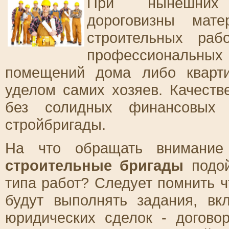
При нынешних с
дороговизны мат
строительных раб
профессиональных 
помещений дома либо кварт
уделом самих хозяев. Качеств
без солидных финансовых в
стройбригады.
На что обращать внимание
строительные бригады
подой
типа работ? Следует помнить 
будут выполнять задания, вк
юридических сделок - догово