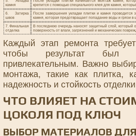
5. Укладка
После укладки плитки начинается монтаж камня, кото
камня
крепится с помощью специального клея для камня, которы
6. Затирка
После завершения укладки плитки и камня проводится з
швов
камня, которая предотвращает попадание воды и грязи в 
7. Финальная
В последнюю очередь наносят защитный слой, который о
отделка
поверхность от влаги, загрязнений и механических повреж
Каждый этап ремонта требует
чтобы результат был д
привлекательным. Важно выби
монтажа, такие как плитка, 
надежность и стойкость отделки
ЧТО ВЛИЯЕТ НА СТОИ
ЦОКОЛЯ ПОД КЛЮЧ
ВЫБОР МАТЕРИАЛОВ ДЛЯ