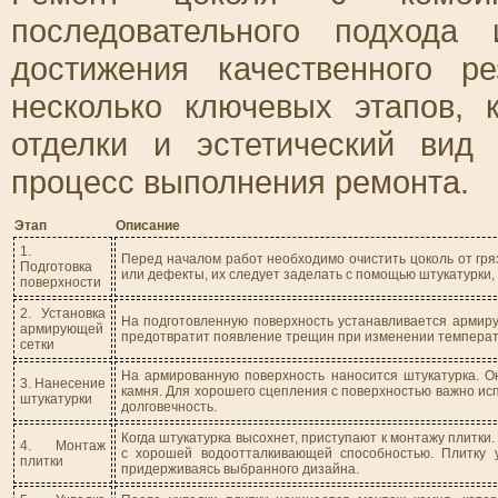
последовательного подхода
достижения качественного р
несколько ключевых этапов, 
отделки и эстетический вид
процесс выполнения ремонта.
Этап
Описание
1.
Перед началом работ необходимо очистить цоколь от гря
Подготовка
или дефекты, их следует заделать с помощью штукатурки, 
поверхности
2. Установка
На подготовленную поверхность устанавливается армиру
армирующей
предотвратит появление трещин при изменении температ
сетки
На армированную поверхность наносится штукатурка. О
3. Нанесение
камня. Для хорошего сцепления с поверхностью важно исп
штукатурки
долговечность.
Когда штукатурка высохнет, приступают к монтажу плитки
4. Монтаж
с хорошей водоотталкивающей способностью. Плитку 
плитки
придерживаясь выбранного дизайна.