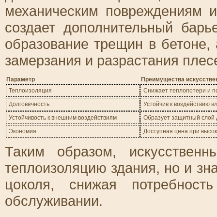
механическим повреждениям 
создает дополнительный барь
образование трещин в бетоне, 
замерзания и разрастания плес
Параметр
Преимущества искусстве
Теплоизоляция
Снижает теплопотери и п
Долговечность
Устойчив к воздействию в
Устойчивость к внешним воздействиям
Образует защитный слой 
Экономия
Доступная цена при высок
Таким образом, искусствен
теплоизоляцию здания, но и зн
цоколя, снижая потребност
обслуживании.