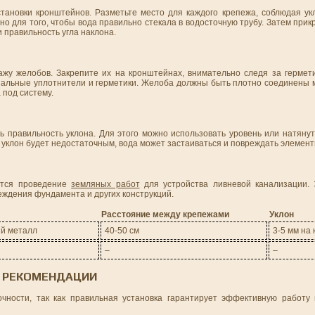
тановки кронштейнов. Разметьте место для каждого крепежа, соблюдая ук
но для того, чтобы вода правильно стекала в водосточную трубу. Затем при
 правильность угла наклона.
жу желобов. Закрепите их на кронштейнах, внимательно следя за гермет
циальные уплотнители и герметики. Желоба должны быть плотно соединены 
 под систему.
 правильность уклона. Для этого можно использовать уровень или натянут
 уклон будет недостаточным, вода может застаиваться и повреждать элемент
уется проведение
земляных работ
для устройства ливневой канализации. 
еждения фундамента и других конструкций.
Расстояние между крепежами
Уклон
й металл
40-50 см
3-5 мм на
–
–
И РЕКОМЕНДАЦИИ
чности, так как правильная установка гарантирует эффективную работу