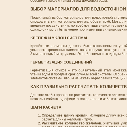
обеспечит эффективный отвод дождевой воды.
ВЫБОР МАТЕРИАЛОВ ДЛЯ ВОДОСТОЧНОЙ
Правильный выбор материалов для водосточной системы 
определить тип материала для желобов и труб. Металлич
внешним воздействиям, но требуют тщательной герметиза
однако они могут быть менее прочными при сильных механ
КРЕПЁЖ И УКЛОН СИСТЕМЫ
Крепёжные элементы должны быть выполнены из устойч
установке крепежных элементов важно учитывать уклон ж
3 мм на каждый метр длины. Это обеспечит отвод воды бе
ГЕРМЕТИЗАЦИЯ СОЕДИНЕНИЙ
Герметизация стыков – это обязательный этап монтажа
утечки воды и продлит срок службы всей системы. Особен
элементов системы, чтобы избежать образования трещин 
КАК ПРАВИЛЬНО РАССЧИТАТЬ КОЛИЧЕСТ
Для того чтобы правильно рассчитать количество элементо
позволит избежать дефицита материалов и избежать лиш
ШАГИ РАСЧЕТА
Определите длину кровли
. Измерьте длину всех
расчета длины желобов и труб.
Рассчитайте количество желобов
. Учитывая укл