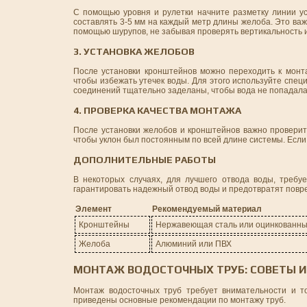
С помощью уровня и рулетки начните разметку линии ус
составлять 3-5 мм на каждый метр длины желоба. Это важ
помощью шурупов, не забывая проверять вертикальность и
3. УСТАНОВКА ЖЕЛОБОВ
После установки кронштейнов можно переходить к монта
чтобы избежать утечек воды. Для этого используйте спе
соединений тщательно заделаны, чтобы вода не попадала
4. ПРОВЕРКА КАЧЕСТВА МОНТАЖА
После установки желобов и кронштейнов важно проверить
чтобы уклон был постоянным по всей длине системы. Если
ДОПОЛНИТЕЛЬНЫЕ РАБОТЫ
В некоторых случаях, для лучшего отвода воды, треб
гарантировать надежный отвод воды и предотвратят повр
Элемент
Рекомендуемый материал
Кронштейны
Нержавеющая сталь или оцинкованны
Желоба
Алюминий или ПВХ
МОНТАЖ ВОДОСТОЧНЫХ ТРУБ: СОВЕТЫ 
Монтаж водосточных труб требует внимательности и то
приведены основные рекомендации по монтажу труб.