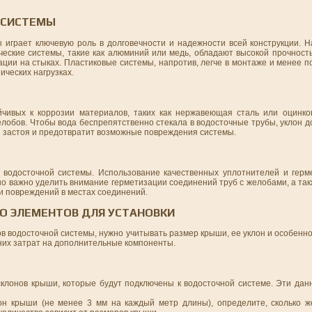
 СИСТЕМЫ
играет ключевую роль в долговечности и надежности всей конструкции. На
еские системы, такие как алюминий или медь, обладают высокой прочность
ции на стыках. Пластиковые системы, напротив, легче в монтаже и менее 
ических нагрузках.
ивых к коррозии материалов, таких как нержавеющая сталь или оцинко
елобов. Чтобы вода беспрепятственно стекала в водосточные трубы, уклон 
з застоя и предотвратит возможные повреждения системы.
 водосточной системы. Использование качественных уплотнителей и герм
но важно уделить внимание герметизации соединений труб с желобами, а та
и повреждений в местах соединений.
ВО ЭЛЕМЕНТОВ ДЛЯ УСТАНОВКИ
в водосточной системы, нужно учитывать размер крыши, ее уклон и особенно
них затрат на дополнительные компоненты.
 склонов крыши, которые будут подключены к водосточной системе. Эти да
он крыши (не менее 3 мм на каждый метр длины), определите, сколько ж