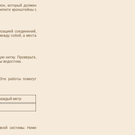
лон, который должен
крепите кронштейны с
изацией соединений,
между собой, а места
ую нитку. Проверьте,
ы водостока.
Эти работы помогут
 каждый метр
 всей системы. Ниже