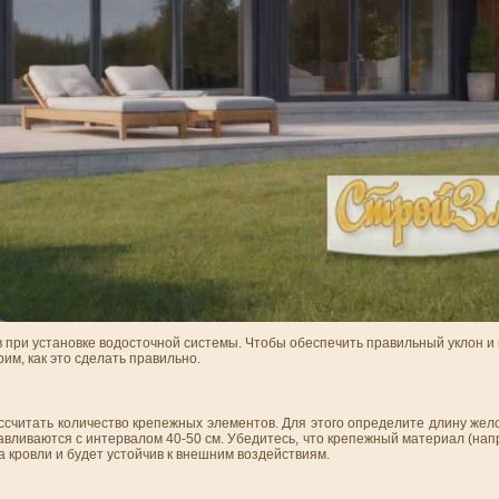
в при установке водосточной системы. Чтобы обеспечить правильный уклон 
им, как это сделать правильно.
считать количество крепежных элементов. Для этого определите длину жел
авливаются с интервалом 40-50 см. Убедитесь, что крепежный материал (н
 кровли и будет устойчив к внешним воздействиям.