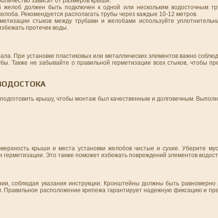
 количество зависит от размеров крыши.
й желоб должен быть подключен к одной или нескольким водосточным тр
желоба. Рекомендуется располагать трубы через каждые 10-12 метров.
рметизации стыков между трубами и желобами используйте уплотнитель
избежать протечек воды.
иала. При установке пластиковых или металлических элементов важно соблю
убы. Также не забывайте о правильной герметизации всех стыков, чтобы пр
ВОДОСТОКА
 подготовить крышу, чтобы монтаж был качественным и долговечным. Выпол
верхность крыши и места установки желобов чистые и сухие. Уберите мус
 герметизации. Это также поможет избежать повреждений элементов водосто
нии, соблюдая указания инструкции. Кронштейны должны быть равномерно
. Правильное расположение крепежа гарантирует надежную фиксацию и пр