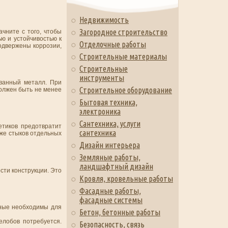
Недвижимость
Загородное строительство
чните с того, чтобы
ю и устойчивостью к
Отделочные работы
подвержены коррозии,
Строительные материалы
Строительные
инструменты
ванный металл. При
Строительное оборудование
должен быть не менее
Бытовая техника,
электроника
Сантехника, услуги
етиков предотвратит
сантехника
кже стыков отдельных
Дизайн интерьера
Земляные работы,
ландшафтный дизайн
сти конструкции. Это
Кровля, кровельные работы
Фасадные работы,
фасадные системы
нные необходимы для
Бетон, бетонные работы
елобов потребуется.
Безопасность, связь