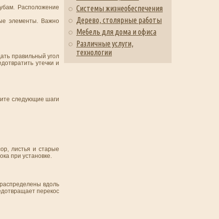
убам. Расположение
Системы жизнеобеспечения
Дерево, столярные работы
ные элементы. Важно
Мебель для дома и офиса
Различные услуги,
технологии
дать правильный угол
едотвратить утечки и
ните следующие шаги
ор, листья и старые
ка при установке.
 распределены вдоль
едотвращает перекос