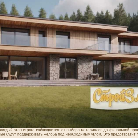
каждый этап строго соблюдается: от выбора материалов до финальной пров
ые будут поддерживать желоба под необходимым углом. Это предотвратит п