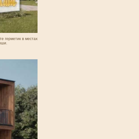
е герметик в местах
ыши.