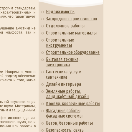
строгим стандартам.
Недвижимость
характеристиками и
иям, что гарантирует
Загородное строительство
Отделочные работы
учшение акустики не
Строительные материалы
ей комфорта, так и
Строительные
инструменты
Строительное оборудование
Бытовая техника,
электроника
Сантехника, услуги
ми. Например, можно
ой подход обеспечит
сантехника
ъекта и того, какие
Дизайн интерьера
Земляные работы,
ландшафтный дизайн
льной звукоизоляции
Кровля, кровельные работы
его шума. Материалы,
Фасадные работы,
ртным и защищенным.
фасадные системы
фективности здания.
внешнего шума, но и
Бетон, бетонные работы
ивания или работы в
Безопасность, связь