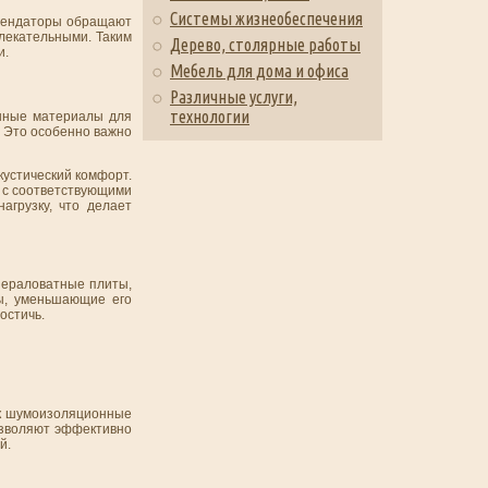
Системы жизнеобеспечения
арендаторы обращают
лекательными. Таким
Дерево, столярные работы
и.
Мебель для дома и офиса
Различные услуги,
технологии
енные материалы для
. Это особенно важно
кустический комфорт.
 с соответствующими
агрузку, что делает
нераловатные плиты,
ы, уменьшающие его
остичь.
ак шумоизоляционные
озволяют эффективно
й.