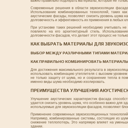
важно правильно подобрать материалы, которые не только
Современные решения в области звукоизоляции фасадо
Использование комбинированных технологий, таких ка
акустические фасады, позволяет снизить уровень шума на
долговечность и эффективность их применения в любых кл
При установке таких решений необходимо учитывать не 
повлияло на его архитектурный стиль. Использовани
долговечности фасадов, что делает этот процесс не тольк
КАК ВЫБРАТЬ МАТЕРИАЛЫ ДЛЯ ЗВУКОИЗ
ВЫБОР МЕЖДУ РАЗЛИЧНЫМИ ТИПАМИ МАТЕР
КАК ПРАВИЛЬНО КОМБИНИРОВАТЬ МАТЕРИАЛ
Для достижения максимального результата в звукоизоля
использовать комбинацию утеплителя с высоким уровнем 
не только защиту от шума, но и сохранение тепла в по
именно виды шума необходимо изолировать.
ПРЕИМУЩЕСТВА УЛУЧШЕНИЯ АКУСТИЧЕС
Улучшение акустических характеристик фасада способс
удается снизить уровень шума, что особенно важно для з
используемые для звукоизоляции фасадов, позволяют бло
Применение современных звукоизоляционных технологий с
Например, комбинированные системы, состоящие из шумо
снижение теплопотерь. Это напрямую влияет на уменьш
здании.