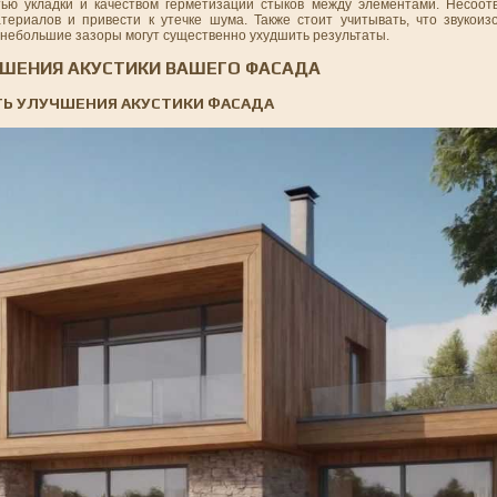
ью укладки и качеством герметизации стыков между элементами. Несоот
ериалов и привести к утечке шума. Также стоит учитывать, что звукои
 небольшие зазоры могут существенно ухудшить результаты.
ШЕНИЯ АКУСТИКИ ВАШЕГО ФАСАДА
Ь УЛУЧШЕНИЯ АКУСТИКИ ФАСАДА