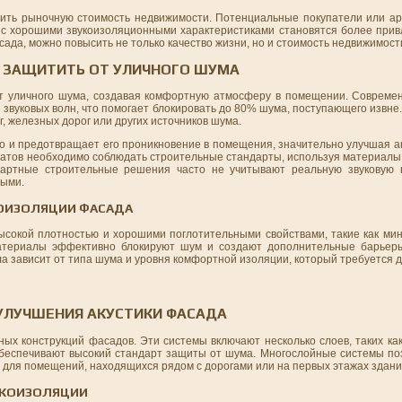
ысить рыночную стоимость недвижимости. Потенциальные покупатели или 
 с хорошими звукоизоляционными характеристиками становятся более прив
сада, можно повысить не только качество жизни, но и стоимость недвижимост
 ЗАЩИТИТЬ ОТ УЛИЧНОГО ШУМА
от уличного шума, создавая комфортную атмосферу в помещении. Соврем
звуковых волн, что помогает блокировать до 80% шума, поступающего извне
, железных дорог или других источников шума.
но и предотвращает его проникновение в помещения, значительно улучшая а
татов необходимо соблюдать строительные стандарты, используя материалы
дартные строительные решения часто не учитывают реальную звуковую н
мыми.
КОИЗОЛЯЦИИ ФАСАДА
сокой плотностью и хорошими поглотительными свойствами, такие как ми
материалы эффективно блокируют шум и создают дополнительные барьер
 зависит от типа шума и уровня комфортной изоляции, который требуется д
УЛУЧШЕНИЯ АКУСТИКИ ФАСАДА
ных конструкций фасадов. Эти системы включают несколько слоев, таких к
обеспечивают высокий стандарт защиты от шума. Многослойные системы п
о для помещений, находящихся рядом с дорогами или на первых этажах здани
УКОИЗОЛЯЦИИ