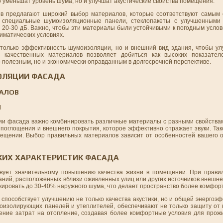
 уменьшат уровень шума, но и улучшат акустические свойства помещения.
в предлагают широкий выбор материалов, которые соответствуют самым 
к специальные шумоизоляционные панели, стеклопакеты с улучшенными 
 20-30 дБ. Важно, чтобы эти материалы были устойчивыми к погодным услов
иматических условиях.
только эффективность шумоизоляции, но и внешний вид здания, чтобы ул
е качественных материалов позволяет добиться как высоких показател
о полезным, но и экономически оправданным в долгосрочной перспективе.
ОЛЯЦИИ ФАСАДА
ИАЛОВ
Ы
ции фасада важно комбинировать различные материалы с разными свойства
поглощения и внешнего покрытия, которое эффективно отражает звуки. Так
мещении. Выбор правильных материалов зависит от особенностей вашего об
КИХ ХАРАКТЕРИСТИК ФАСАДА
твует значительному повышению качества жизни в помещении. При прави
даний, расположенных вблизи оживленных улиц или других источников внешн
кировать до 30-40% наружного шума, что делает пространство более комфо
пособствует улучшению не только качества акустики, но и общей энергоэф
изолирующих панелей и утеплителей, обеспечивают не только защиту от 
ение затрат на отопление, создавая более комфортные условия для прож