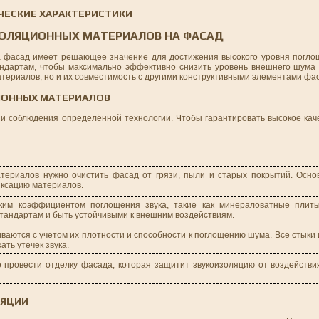
ЧЕСКИЕ ХАРАКТЕРИСТИКИ
ЗОЛЯЦИОННЫХ МАТЕРИАЛОВ НА ФАСАД
а фасад имеет решающее значение для достижения высокого уровня погл
андартам, чтобы максимально эффективно снизить уровень внешнего шума
атериалов, но и их совместимость с другими конструктивными элементами фа
ИОННЫХ МАТЕРИАЛОВ
 и соблюдения определённой технологии. Чтобы гарантировать высокое кач
териалов нужно очистить фасад от грязи, пыли и старых покрытий. Осн
иксацию материалов.
ким коэффициентом поглощения звука, такие как минераловатные плиты
тандартам и быть устойчивыми к внешним воздействиям.
аются с учетом их плотности и способности к поглощению шума. Все стыки
ть утечек звука.
 провести отделку фасада, которая защитит звукоизоляцию от воздейств
ЛЯЦИИ