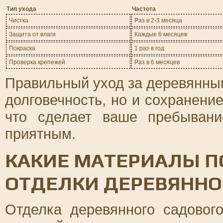
Тип ухода
Частота
Чистка
Раз в 2-3 месяца
Защита от влаги
Каждые 6 месяцев
Покраска
1 раз в год
Проверка крепежей
Раз в 6 месяцев
Правильный уход за деревянным
долговечность, но и сохранени
что сделает ваше пребыван
приятным.
КАКИЕ МАТЕРИАЛЫ П
ОТДЕЛКИ ДЕРЕВЯННО
Отделка деревянного садовог