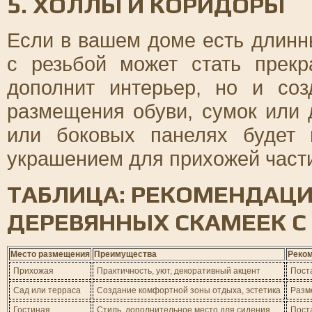
5. ХОЛЛЫ И КОРИДОРЫ
Если в вашем доме есть длинн
с резьбой может стать прек
дополнит интерьер, но и соз
размещения обуви, сумок или 
или боковых панелях будет 
украшением для прихожей част
ТАБЛИЦА: РЕКОМЕНДАЦ
ДЕРЕВЯННЫХ СКАМЕЕК С
Место размещения
Преимущества
Реко
Прихожая
Практичность, уют, декоративный акцент
Поста
Сад или терраса
Создание комфортной зоны отдыха, эстетика
Разм
Гостиная
Стиль, дополнительное место для сидения
Поста