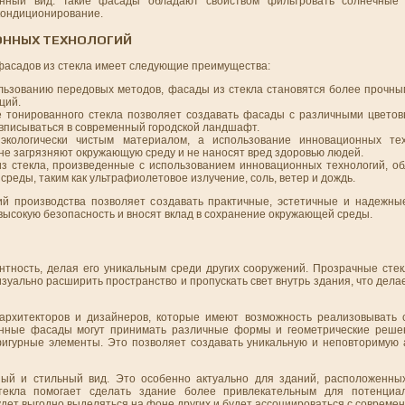
нный вид. Такие фасады обладают свойством фильтровать солнечные 
кондиционирование.
ОННЫХ ТЕХНОЛОГИЙ
фасадов из стекла имеет следующие преимущества:
льзованию передовых методов, фасады из стекла становятся более прочны
ций.
е тонированного стекла позволяет создавать фасады с различными цвето
 вписываться в современный городской ландшафт.
экологически чистым материалом, а использование инновационных те
не загрязняют окружающую среду и не наносят вред здоровью людей.
з стекла, произведенные с использованием инновационных технологий, 
реды, таким как ультрафиолетовое излучение, соль, ветер и дождь.
ий производства позволяет создавать практичные, эстетичные и надежны
высокую безопасность и вносят вклад в сохранение окружающей среды.
нтность, делая его уникальным среди других сооружений. Прозрачные сте
зуально расширить пространство и пропускать свет внутрь здания, что дела
 архитекторов и дизайнеров, которые имеют возможность реализовывать
лянные фасады могут принимать различные формы и геометрические реше
игурные элементы. Это позволяет создавать уникальную и неповторимую а
ый и стильный вид. Это особенно актуально для зданий, расположенных
 стекла помогает сделать здание более привлекательным для потенциа
дет выгодно выделяться на фоне других и будет ассоциироваться с современ