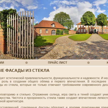
НИИ
ПРАЙС ЛИСТ
ЫЕ ФАСАДЫ ИЗ СТЕКЛА
ует эстетической привлекательности, функциональности и надежности. И нел
 роль в создании общего облика и первого впечатления. В последнее
ы из стекла, которые не только отвечают требованиям современного диз
повторимо и стильно. Отражение солнца, игра света и теней создают уник
кусства. Чистота и прозрачность стекла также создают впечатление легкост
нной архитектуре.
составляющей, стеклянные фасады обладают и другими практичными пре