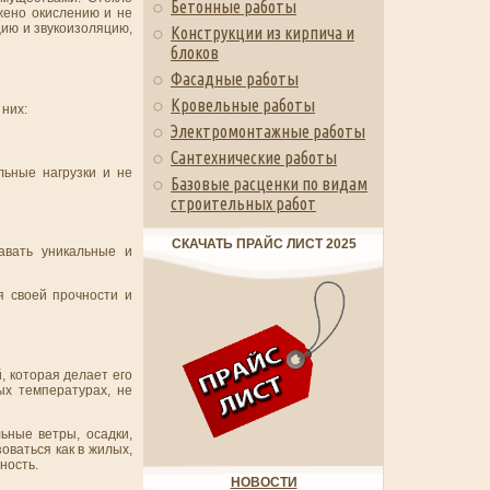
Бетонные работы
жено окислению и не
цию и звукоизоляцию,
Конструкции из кирпича и
блоков
Фасадные работы
Кровельные работы
них:
Электромонтажные работы
Сантехнические работы
льные нагрузки и не
Базовые расценки по видам
строительных работ
СКАЧАТЬ ПРАЙС ЛИСТ 2025
авать уникальные и
я своей прочности и
, которая делает его
ых температурах, не
ьные ветры, осадки,
оваться как в жилых,
ность.
НОВОСТИ