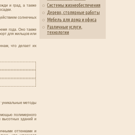
Системы жизнеобеспечения
жди и град, а также
осадки.
Дерево, столярные работы
действием солнечных
Мебель для дома и офиса
Различные услуги,
ремя года. Оно также
технологии
форт для жильцов или
инам, что делает их
т уникальные методы
помощью полимерного
я высотных зданий и
личными оттенками и