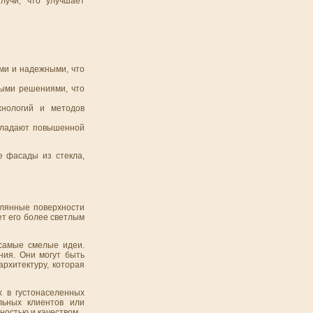
лучи, что улучшает
ми и надежными, что
выми решениями, что
хнологий и методов
обладают повышенной
е фасады из стекла,
клянные поверхности
ет его более светлым
 самые смелые идеи.
ния. Они могут быть
рхитектуру, которая
 в густонаселенных
льных клиентов или
ностью и качеством.