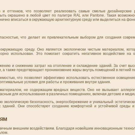
 и оттенков, что позволяет реализовать самые смелые дизайнерские 
ыть окрашено в любой цвет по палитре RAL или Pantone. Такая возможно
монично вписаться в окружающую архитектурную среду или выделиться на фоне
опасностью, что делает их привлекательным выбором для создания совре
 окружающую среду. Оно является экологически чистым материалом, кот
орно использован. Это помогает сократить негативное воздействие на 
ежению и снижению затрат на отопление и охлаждение зданий. За счет выс
и, а также предотвращает проникновение жары внутрь помещений в летний п
емостью, что позволяет эффективно использовать естественное освещение
 оптимальные условия для работы и проживания внутри здания.
 материалом, не содержащим вредных веществ. Оно не вызывает аллерги
пасным для использования в различных помещениях, включая детские и меди
ю экологическую безопасность, энергосбережение и уникальный эстетически
 зданий. Они способствуют созданию комфортной и устойчивой среды и
ИЯМ
зличным внешним воздействиям. Благодаря новейшим инновационным технол
алом.