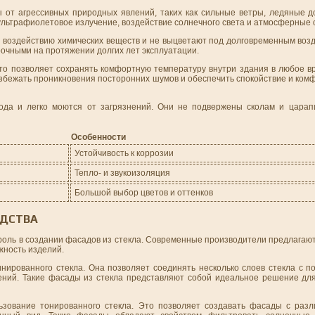
т агрессивных природных явлений, таких как сильные ветры, ледяные до
ультрафиолетовое излучение, воздействие солнечного света и атмосферные 
ы воздействию химических веществ и не выцветают под долговременным воз
рочными на протяжении долгих лет эксплуатации.
что позволяет сохранять комфортную температуру внутри здания в любое в
збежать проникновения посторонних шумов и обеспечить спокойствие и ком
ода и легко моются от загрязнений. Они не подвержены сколам и царап
Особенности
Устойчивость к коррозии
Тепло- и звукоизоляция
Большой выбор цветов и оттенков
ОДСТВА
роль в создании фасадов из стекла. Современные производители предлагаю
жность изделий.
инированного стекла. Она позволяет соединять несколько слоев стекла с 
ений. Такие фасады из стекла представляют собой идеальное решение дл
ьзование тонированного стекла. Это позволяет создавать фасады с раз