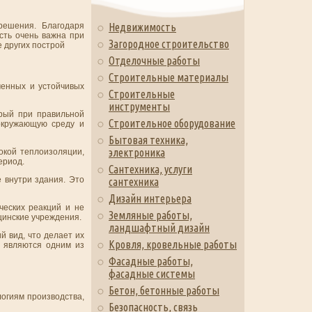
решения. Благодаря
Недвижимость
сть очень важна при
Загородное строительство
 других построй
Отделочные работы
Строительные материалы
менных и устойчивых
Строительные
инструменты
орый при правильной
Строительное оборудование
окружающую среду и
Бытовая техника,
электроника
окой теплоизоляции,
ериод.
Сантехника, услуги
 внутри здания. Это
сантехника
Дизайн интерьера
ческих реакций и не
Земляные работы,
цинские учреждения.
ландшафтный дизайн
й вид, что делает их
Кровля, кровельные работы
 являются одним из
Фасадные работы,
фасадные системы
Бетон, бетонные работы
огиям производства,
Безопасность, связь