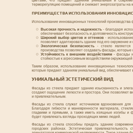
цветами, что придает зданиям уникальный и совреме
терморегуляцию помещений и снижает энергозатраты на 
ПРЕИМУЩЕСТВА ИСПОЛЬЗОВАНИЯ ИННОВАЦИ
Использование инновационных технологий производства 
Высокая прочность и надежность
- благодаря испо
обеспечивает безопасность и долговечность конструк
Широкий выбор цветов и оттенков
- использовани
позволяет адаптировать здание под его окружение и
Экологическая безопасность
- стекло является 
производства позволяет создавать фасады, которые 
Устойчивость к внешним воздействиям
- фасады и
стойкостью к агрессивным воздействиям окружающей с
Таким образом, использование инновационных технолог
которые придают зданиям уникальный вид, обеспечивают 
УНИКАЛЬНЫЙ ЭСТЕТИЧЕСКИЙ ВИД
Фасады из стекла придают зданию изысканность и элега
создают ощущение легкости и простора. Они позволяют ви
и привлекательным.
Фасады из стекла служат источником вдохновения для
Благодаря гибкости и маневренности материала, стек
гладкими и прямыми, а также иметь изящные изгибы и ф
будет привлекать взгляды проходящих мимо людей.
Фасады из стекла способны придать зданию современн
городских районах. Эстетическая привлекательность
арендаторов коммерческой недвижимости. Такое здание бу