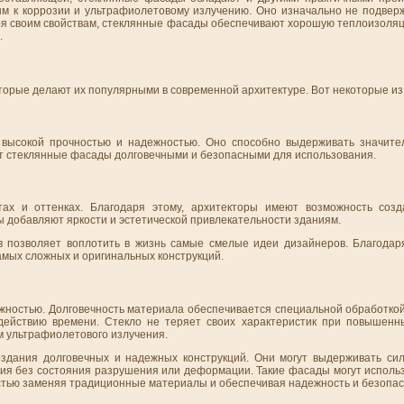
м к коррозии и ультрафиолетовому излучению. Оно изначально не подвер
аря своим свойствам, стеклянные фасады обеспечивают хорошую теплоизоля
.
торые делают их популярными в современной архитектуре. Вот некоторые из 
 высокой прочностью и надежностью. Оно способно выдерживать значите
т стеклянные фасады долговечными и безопасными для использования.
ах и оттенках. Благодаря этому, архитекторы имеют возможность созд
добавляют яркости и эстетической привлекательности зданиям.
в позволяет воплотить в жизнь самые смелые идеи дизайнеров. Благодар
амых сложных и оригинальных конструкций.
жностью. Долговечность материала обеспечивается специальной обработкой
действию времени. Стекло не теряет своих характеристик при повышенн
м ультрафиолетового излучения.
здания долговечных и надежных конструкций. Они могут выдерживать сил
ия без состояния разрушения или деформации. Такие фасады могут использ
остью заменяя традиционные материалы и обеспечивая надежность и безопас