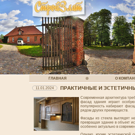
ГЛАВНАЯ
О КОМПА
ПРАКТИЧНЫЕ И ЭСТЕТИЧН
11.01.2024
Современная архитектура треб
фасад здания играет особую
популярность набирают фасад
рядом других преимуществ.
Фасады из стекла выглядят не
превращая здание в объект ис
особенно актуально в совреме
Однако, кроме эстетической 