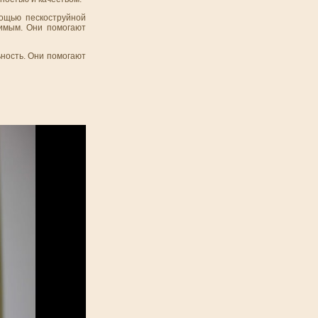
ощью пескоструйной
римым. Они помогают
ьность. Они помогают