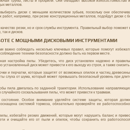
ключая трубы, листы и профили. Они обладают высокой износостойкостью и
дых металлов.
выбирать диски с меньшим количеством зубьев, поскольку они обеспечи
ых работ, например, при резке конструкционных металлов, подойдут диски с
 качество резки, но и срок службы инструмента. Правильный выбор поможет 
 так и дисков.
РАБОТЕ С МОЩНЫМИ ДИСКОВЫМИ ИНСТРУМЕНТАМИ
 важно соблюдать несколько ключевых правил, которые помогут избежат
 соблюдение техники безопасности должно быть на первом месте.
ная настройка пилы. Убедитесь, что диск установлен надежно и правиль
установленный диск может привести к его выходу из строя, а также снизить 
чки и перчатки, которые защитят от возможных опилок и частиц древесины
иты слуха от шума, который может превышать безопасный уровень при длит
чтобы пила двигалась по заданной траектории. Использование направляющи
к случайного соскальзывания пилы, что может привести к травмам.
 состояние. Особое внимание уделяйте системе защиты, которая должн
 оснащена системой тормоза, обязательно проверяйте ее работоспособно
илы, избегайте резких движений, которые могут нарушить баланс и привес
ети и очищайте его от пыли и опилок, чтобы сохранить его работоспосо