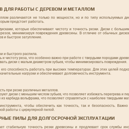
 ДЛЯ РАБОТЫ С ДЕРЕВОМ И МЕТАЛЛОМ
ллом различаются не только по мощности, но и по типу используемых ди
торым предстоит работать.
исками, которые обеспечивают чистоту и точность резки. Диски с большим
срезов, минимизируя повреждения древесины. В отличие от обычных дисков
в и быстрое затупление.
ки и быстрого распила.
ь и чистоту реза, что особенно важно при работе с твердыми породами древ
вать диски с малым диаметром зубьев, чтобы минимизировать повреждения.
и его способность работать при высоких температурах. Для этих целей подх
ачительные нагрузки и обеспечивают долговечность инструмента.
ть при резке различных металлов.
ьзуют диски с меньшим числом зубьев, что позволяет избежать перегрева и пе
й из карбида вольфрама, что позволяет справляться с наиболее твердыми м
нструмента, чтобы обеспечить как точность, так и безопасность. Важно
ной работы с циркулярной пилой.
РНЫЕ ПИЛЫ ДЛЯ ДОЛГОСРОЧНОЙ ЭКСПЛУАТАЦИИ
ает стабильную точность резки древесины и продлевает срок службы ин