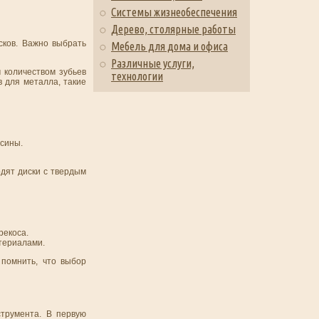
Системы жизнеобеспечения
Дерево, столярные работы
сков. Важно выбрать
Мебель для дома и офиса
Различные услуги,
 количеством зубьев
технологии
 для металла, такие
есины.
одят диски с твердым
рекоса.
атериалами.
 помнить, что выбор
струмента. В первую