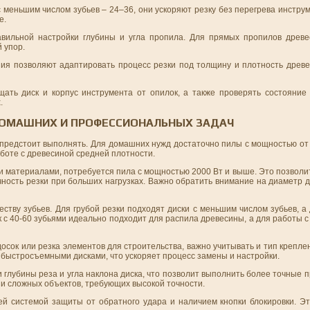
 меньшим числом зубьев – 24–36, они ускоряют резку без перегрева инстру
е.
равильной настройки глубины и угла пропила. Для прямых пропилов древ
 упор.
ия позволяют адаптировать процесс резки под толщину и плотность древ
ать диск и корпус инструмента от опилок, а также проверять состояние
.
ДОМАШНИХ И ПРОФЕССИОНАЛЬНЫХ ЗАДАЧ
 предстоит выполнять. Для домашних нужд достаточно пилы с мощностью от 
аботе с древесиной средней плотности.
и материалами, потребуется пила с мощностью 2000 Вт и выше. Это позволит
ость резки при больших нагрузках. Важно обратить внимание на диаметр д
ству зубьев. Для грубой резки подходят диски с меньшим числом зубьев, а
к с 40-60 зубьями идеально подходит для распила древесины, а для работы 
осок или резка элементов для строительства, важно учитывать и тип крепле
быстросъемными дисками, что ускоряет процесс замены и настройки.
 глубины реза и угла наклона диска, что позволит выполнить более точные
 и сложных объектов, требующих высокой точности.
й системой защиты от обратного удара и наличием кнопки блокировки. Э