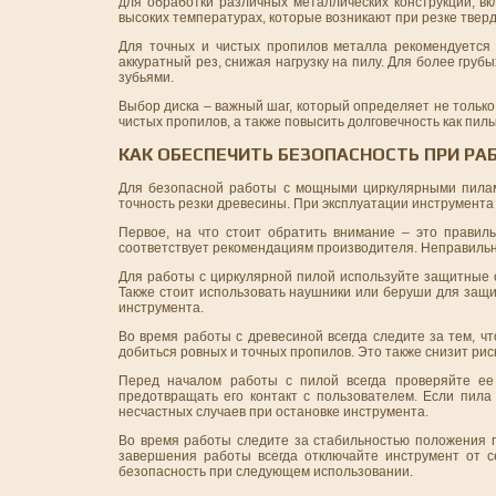
для обработки различных металлических конструкций, в
высоких температурах, которые возникают при резке твер
Для точных и чистых пропилов металла рекомендуется 
аккуратный рез, снижая нагрузку на пилу. Для более груб
зубьями.
Выбор диска – важный шаг, который определяет не только
чистых пропилов, а также повысить долговечность как пилы,
КАК ОБЕСПЕЧИТЬ БЕЗОПАСНОСТЬ ПРИ 
Для безопасной работы с мощными циркулярными пилами
точность резки древесины. При эксплуатации инструмента
Первое, на что стоит обратить внимание – это правиль
соответствует рекомендациям производителя. Неправильно 
Для работы с циркулярной пилой используйте защитные о
Также стоит использовать наушники или беруши для защ
инструмента.
Во время работы с древесиной всегда следите за тем, 
добиться ровных и точных пропилов. Это также снизит рис
Перед началом работы с пилой всегда проверяйте ее
предотвращать его контакт с пользователем. Если пила
несчастных случаев при остановке инструмента.
Во время работы следите за стабильностью положения п
завершения работы всегда отключайте инструмент от с
безопасность при следующем использовании.