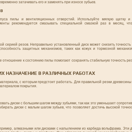
временно затачивать его и заменять при износе зубьев.
ОВ
пуса пилы и вентиляционных отверстий. Используйте мягкую щетку и
енты рекомендуется смазывать специальной смазкой раз в месяц, чт
ой серией резов. Неправильно установленный диск может снизить точность 
способность защитных механизмов, таких как кожух и тормозной механиз
е отношение к состоянию пилы помогают сохранять стабильную точность ре
ИХ НАЗНАЧЕНИЕ В РАЗЛИЧНЫХ РАБОТАХ
материала, с которым предстоит работать. Для правильной резки древесины
материалом покрытия.
овать диски с большим шагом между зубьями, так как это уменьшает сопроти
бирать диски с малым шагом зубьев, что позволяет достичь высокой точно
апример, алмазными или дисками с напылением из карбида вольфрама. Эти 