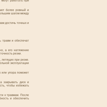
 могут работать при
вают более ровный и
 большим шагом между
вам достичь точных и
ь травм и обеспечат
но, а его натяжение
точность резки.
, летящих при резке.
ельной эксплуатации
х или упора поможет
а закрывать диск и
сть, чтобы избежать
ти к травмам. После
бность и обеспечить