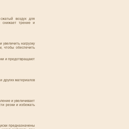
 сжатый воздух для
о снижает трение и
и увеличить нагрузку
м, чтобы обеспечить
зки и предотвращают
 и других материалов
вление и увеличивает
сти резки и избежать
диски предназначены