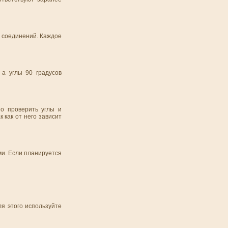
х соединений. Каждое
 а углы 90 градусов
но проверить углы и
как от него зависит
ми. Если планируется
ля этого используйте