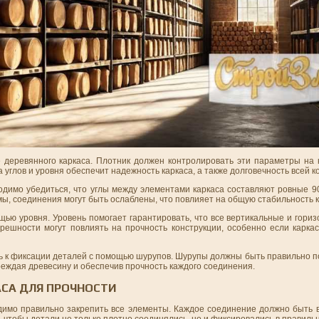
е деревянного каркаса. Плотник должен контролировать эти параметры на 
углов и уровня обеспечит надежность каркаса, а также долговечность всей к
имо убедиться, что углы между элементами каркаса составляют ровные 90 
рмы, соединения могут быть ослаблены, что повлияет на общую стабильность к
ью уровня. Уровень помогает гарантировать, что все вертикальные и гори
решности могут повлиять на прочность конструкции, особенно если каркас
ть к фиксации деталей с помощью шурупов. Шурупы должны быть правильно 
еждая древесину и обеспечив прочность каждого соединения.
СА ДЛЯ ПРОЧНОСТИ
димо правильно закрепить все элементы. Каждое соединение должно быть 
м, чтобы детали не только плотно соединялись, но и фиксировались в правиль