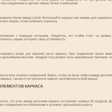
 при соединении и сделает каркас более стабильным.
 соединить балки между собой. Используйте шурупы или анкеры для надежны
тапе сборки, чтобы избежать перекоса.
оложение с помощью угольника. Убедитесь, что стойки стоят на уровне,
точность, каркас потеряет свою устойчивость.
нтировать балки для верхней части каркаса. При соединении балок важ
 дальнейшем монтаже. Каждый стык должен быть максимально прочным, так 
жности всех стыков и соединений. Важно, чтобы не было люфта между деталя
каркаса, так как от ее прочности зависит долговечность всей крыши.
 ЭЛЕМЕНТОВ КАРКАСА
итесь, что углы между деталями каркаса составляют ровные 90 градусов. Д
елает соединения нестабильными и усложнит дальнейшую работу.