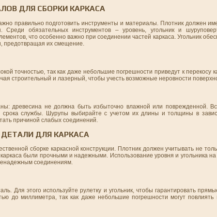
ЛОВ ДЛЯ СБОРКИ КАРКАСА
важно правильно подготовить инструменты и материалы. Плотник должен им
ы. Среди обязательных инструментов – уровень, угольник и шуруповер
лементов, что особенно важно при соединении частей каркаса. Угольник обесп
и, предотвращая их смещение.
сокой точностью, так как даже небольшие погрешности приведут к перекосу к
ючая строительный и лазерный, чтобы учесть возможные неровности поверхн
ны: древесина не должна быть избыточно влажной или поврежденной. Вс
 срока службы. Шурупы выбирайте с учетом их длины и толщины в завис
тать причиной слабых соединений.
 ДЕТАЛИ ДЛЯ КАРКАСА
ественной сборке каркасной конструкции. Плотник должен учитывать не тол
 каркаса были прочными и надежными. Использование уровня и угольника на
 ненадежным соединениям.
ль. Для этого используйте рулетку и угольник, чтобы гарантировать прямы
тью до миллиметра, так как даже небольшие погрешности могут повлиять