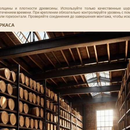
лщины и плотности древесины. Используйте только качественные шур
с течением времени. При креплении обязательно контролируйте уровень с п
 или горизонтали. Проверяйте соединения до завершения монтажа, чтобы иск
АРКАСА