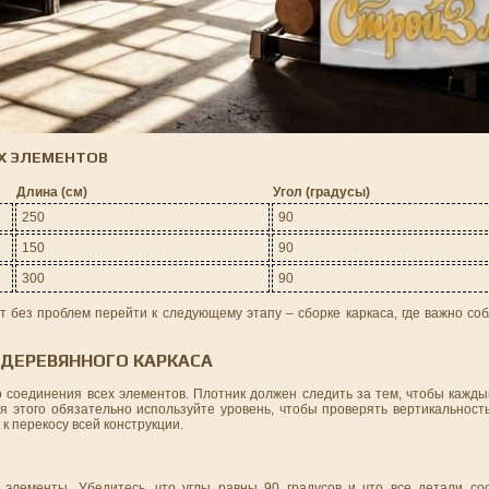
Х ЭЛЕМЕНТОВ
Длина (см)
Угол (градусы)
250
90
150
90
300
90
т без проблем перейти к следующему этапу – сборке каркаса, где важно со
 ДЕРЕВЯННОГО КАРКАСА
о соединения всех элементов. Плотник должен следить за тем, чтобы кажд
 этого обязательно используйте уровень, чтобы проверять вертикальность
к перекосу всей конструкции.
 элементы. Убедитесь, что углы равны 90 градусов и что все детали со