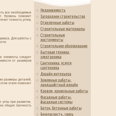
Недвижимость
еть все необходимые
Загородное строительство
т. Уровень поможет
ечит точность углов,
Отделочные работы
Строительные материалы
Строительные
аркаса. Для работы с
инструменты
ости.
Строительное оборудование
Бытовая техника,
электроника
е элементы следует
имости от размеров
Сантехника, услуги
сантехника
Дизайн интерьера
ько размеры деталей,
Земляные работы,
 этом этапе помогает
ландшафтный дизайн
Кровля, кровельные работы
Фасадные работы,
фасадные системы
е углы при разметке.
 на общую прочность
Бетон, бетонные работы
Безопасность, связь