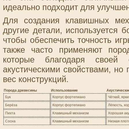
идеально подходит для улучшен
Для создания клавишных мех
другие детали, используется б
чтобы обеспечить точность игр
также часто применяют поро
которые благодаря своей 
акустическими свойствами, но
вес конструкций.
Порода древесины
Использование
Акустически
Бук
Корпус фортепиано
Чёткий, ярк
Берёза
Корпус фортепиано
Лёгкость, х
Пихта
Клавишный механизм
Хорошая аку
Сосна
Клавишный механизм
Низкая плот