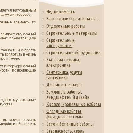
вляется натуральным
Недвижимость
шарму в интерьере.
Загородное строительство
 резные элементы из
Отделочные работы
Строительные материалы
о придает ему особый
мент по-настоящему
Строительные
инструменты
точность и скорость
Строительное оборудование
ть воплотить в жизнь
ро и точно.
Бытовая техника,
электроника
ют интерьеру особый
жности, позволяющие
Сантехника, услуги
сантехника
Дизайн интерьера
Земляные работы,
ландшафтный дизайн
создавать уникальные
Кровля, кровельные работы
кусства.
Фасадные работы,
фасадные системы
стер может создать
Бетон, бетонные работы
 дизайн и обеспечить
Безопасность, связь