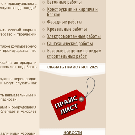
Бетонные работы
вою индивидуальность
искусство, где каждый
Конструкции из кирпича и
блоков
Фасадные работы
Кровельные работы
авить особый шарм и
терство и творческий
Электромонтажные работы
Сантехнические работы
а также компьютерную
Базовые расценки по видам
и преимущества, что
строительных работ
изайна интерьера и
позволяет подобрать
СКАЧАТЬ ПРАЙС ЛИСТ 2025
оздания перегородок,
и могут служить как
ыть внимательными и
опасности.
рамм и оборудования
блегчает и ускоряет
НОВОСТИ
различными узорами,