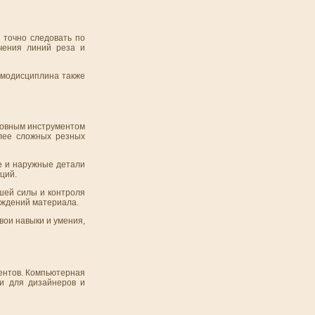
 точно следовать по
чения линий реза и
самодисциплина также
сновным инструментом
олее сложных резных
е и наружные детали
ций.
ьшей силы и контроля
еждений материала.
вои навыки и умения,
ментов. Компьютерная
ти для дизайнеров и