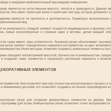
сферу и придавая привлекательный вид каждому помещению.
ева является их естественная красота, теплота и природность. Дерево я
фортом. Оно имеет приятный запах и приятную текстуру, которая добавляет 
дерева является их прочность и долговечность. Правильно выполненные
ервоначальный вид.
я их уникальность. Каждый элемент создается индивидуально и вручную, чт
изнь самые разнообразные и сложные идеи и мотивы, делая каждый эле
тов также имеют свои особенности. Лазерная резка обеспечивает высокую 
ная резка требует определенных навыков и инструментов, но дает возможнос
преимущества обоих методов, позволяя создавать уникальные элементы быст
рева обладают неповторимой красотой, прочностью и уникальностью, прида
 в создании таких элементов и предлагает различные варианты и возмо
 ДЕКОРАТИВНЫХ ЭЛЕМЕНТОВ
инструментов. Она позволяет мастеру полностью контролировать процесс и 
 и вниманием к деталям, что позволяет создавать истинные произведения ис
пьютерную резку для создания декоративных элементов из дерева. Ма
в программу для резки. Компьютерная резка позволяет точно воспроизвести