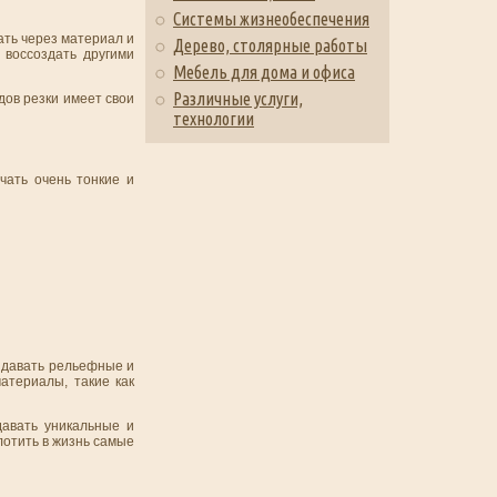
Системы жизнеобеспечения
ать через материал и
Дерево, столярные работы
 воссоздать другими
Мебель для дома и офиса
Различные услуги,
дов резки имеет свои
технологии
чать очень тонкие и
здавать рельефные и
атериалы, такие как
давать уникальные и
лотить в жизнь самые