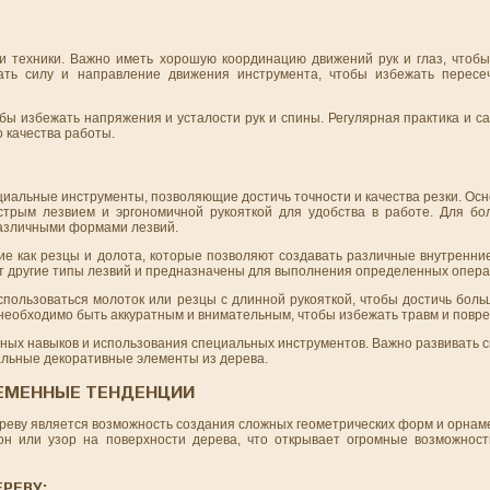
и техники. Важно иметь хорошую координацию движений рук и глаз, чтобы
ать силу и направление движения инструмента, чтобы избежать пересе
обы избежать напряжения и усталости рук и спины. Регулярная практика и 
о качества работы.
ециальные инструменты, позволяющие достичь точности и качества резки. О
стрым лезвием и эргономичной рукояткой для удобства в работе. Для б
различными формами лезвий.
ие как резцы и долота, которые позволяют создавать различные внутренни
т другие типы лезвий и предназначены для выполнения определенных опера
спользоваться молоток или резцы с длинной рукояткой, чтобы достичь бол
 необходимо быть аккуратным и внимательным, чтобы избежать травм и повр
нных навыков и использования специальных инструментов. Важно развивать с
кальные декоративные элементы из дерева.
РЕМЕННЫЕ ТЕНДЕНЦИИ
ереву является возможность создания сложных геометрических форм и орна
он или узор на поверхности дерева, что открывает огромные возможнос
РЕВУ: