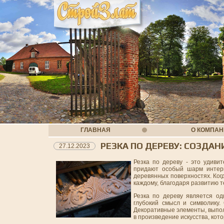
ГЛАВНАЯ
О КОМПА
РЕЗКА ПО ДЕРЕВУ: СОЗД
27.12.2023
Резка по дереву - это удиви
придают особый шарм интерь
деревянных поверхностях. Ког
каждому, благодаря развитию 
Резка по дереву является од
глубокий смысл и символику.
Декоративные элементы, выпо
в произведение искусства, кот