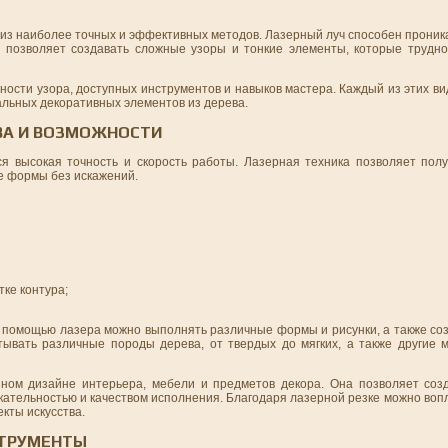
 из наиболее точных и эффективных методов. Лазерный луч способен проник
м позволяет создавать сложные узоры и тонкие элементы, которые трудно
ности узора, доступных инструментов и навыков мастера. Каждый из этих ви
альных декоративных элементов из дерева.
ВА И ВОЗМОЖНОСТИ
 высокая точность и скорость работы. Лазерная техника позволяет полу
е формы без искажений.
ке контура;
С помощью лазера можно выполнять различные формы и рисунки, а также со
вать различные породы дерева, от твердых до мягких, а также другие м
нном дизайне интерьера, мебели и предметов декора. Она позволяет соз
кательностью и качеством исполнения. Благодаря лазерной резке можно воп
кты искусства.
СТРУМЕНТЫ