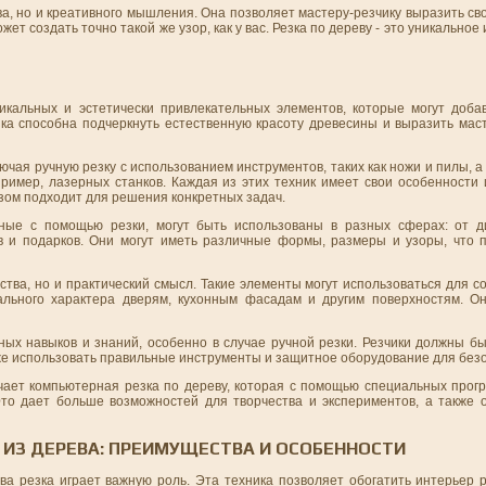
тва, но и креативного мышления. Она позволяет мастеру-резчику выразить с
ет создать точно такой же узор, как у вас. Резка по дереву - это уникальное 
икальных и эстетически привлекательных элементов, которые могут доб
зка способна подчеркнуть естественную красоту древесины и выразить мас
ючая ручную резку с использованием инструментов, таких как ножи и пилы, 
ример, лазерных станков. Каждая из этих техник имеет свои особенности 
зом подходит для решения конкретных задач.
ные с помощью резки, могут быть использованы в разных сферах: от д
в и подарков. Они могут иметь различные формы, размеры и узоры, что 
тва, но и практический смысл. Такие элементы могут использоваться для с
ального характера дверям, кухонным фасадам и другим поверхностям. Он
ных навыков и знаний, особенно в случае ручной резки. Резчики должны б
кже использовать правильные инструменты и защитное оборудование для без
ает компьютерная резка по дереву, которая с помощью специальных прог
то дает больше возможностей для творчества и экспериментов, а также о
ИЗ ДЕРЕВА: ПРЕИМУЩЕСТВА И ОСОБЕННОСТИ
ва резка играет важную роль. Эта техника позволяет обогатить интерьер 