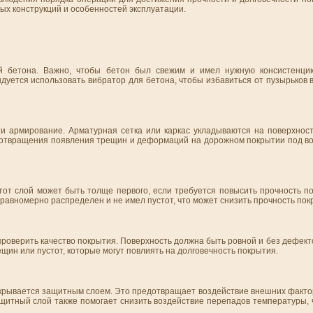
ых конструкций и особенностей эксплуатации.
ой бетона. Важно, чтобы бетон был свежим и имел нужную консистенци
дуется использовать вибратор для бетона, чтобы избавиться от пузырьков 
ти армирование. Арматурная сетка или каркас укладываются на поверхност
отвращения появления трещин и деформаций на дорожном покрытии под во
от слой может быть толще первого, если требуется повысить прочность по
равномерно распределен и не имел пустот, что может снизить прочность пок
оверить качество покрытия. Поверхность должна быть ровной и без дефекто
щин или пустот, которые могут повлиять на долговечность покрытия.
окрывается защитным слоем. Это предотвращает воздействие внешних факторо
ащитный слой также помогает снизить воздействие перепадов температуры, 