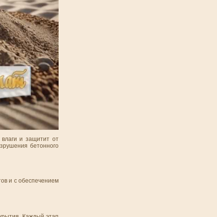
 влаги и защитит от
азрушения бетонного
тов и с обеспечением
крытия. Каждый этап