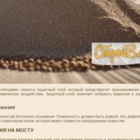
еобходимо нанести защитный слой, который предотвратит проникновение
химическое воздействие. Защитный слой помогает избежать коррозии и р
ОВАНИЯ
качества бетонного основания. Поверхность должна быть ровной, без дефек
т накопление влаги, которая может привести к разрушению покрытия.
ИЯ НА МОСТУ
облюдения порядка операций для достижения прочности и долговечности по