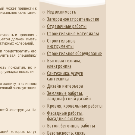
тый может привести к
Недвижимость
тимальное сочетание
Загородное строительство
Отделочные работы
Строительные материалы
ечность и прочность
 Бетон должен иметь
Строительные
ратурных колебаний.
инструменты
и предотвратить его
Строительное оборудование
 учитывая специфику
Бытовая техника,
электроника
сть покрытия, но и
до укладки покрытия.
Сантехника, услуги
сантехника
ю защиту, а слишком
Дизайн интерьера
условий эксплуатации
Земляные работы,
ландшафтный дизайн
Кровля, кровельные работы
всей конструкции. На
Фасадные работы,
фасадные системы
Бетон, бетонные работы
аций, которые могут
Безопасность, связь