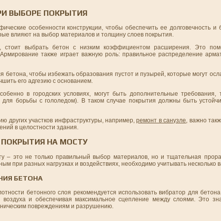
РИ ВЫБОРЕ ПОКРЫТИЯ
ические особенности конструкции, чтобы обеспечить ее долговечность и 
орые влияют на выбор материалов и толщину слоев покрытия.
, стоит выбрать бетон с низким коэффициентом расширения. Это пом
 Армирование также играет важную роль: правильное распределение арм
ля бетона, чтобы избежать образования пустот и пузырей, которые могут осл
шить его адгезию с основанием.
собенно в городских условиях, могут быть дополнительные требования, 
х для борьбы с гололедом). В таком случае покрытия должны быть устойч
ию других участков инфраструктуры, например,
ремонт в санузле
, важно так
ений в целостности здания.
 ПОКРЫТИЯ НА МОСТУ
у – это не только правильный выбор материалов, но и тщательная прора
ным при разных нагрузках и воздействиях, необходимо учитывать несколько 
НИЯ БЕТОНА
отности бетонного слоя рекомендуется использовать вибратор для бетона
и воздуха и обеспечивая максимальное сцепление между слоями. Это зн
ханическим повреждениям и разрушению.