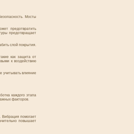
безопасность. Мосты
ожет предотвратить
атуры предотвращает
абить слой покрытия.
такие как защита от
ивыми к воздействию
же учитывать влияние
ботка каждого этапа
важных факторов.
. Вибрация помогает
ачительно повышает