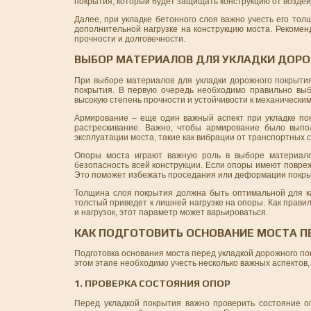
покрытия, который будет защищать конструкцию от возде
Далее, при укладке бетонного слоя важно учесть его то
дополнительной нагрузке на конструкцию моста. Рекоме
прочности и долговечности.
ВЫБОР МАТЕРИАЛОВ ДЛЯ УКЛАДКИ ДОР
При выборе материалов для укладки дорожного покрытия
покрытия. В первую очередь необходимо правильно выб
высокую степень прочности и устойчивости к механически
Армирование – еще один важный аспект при укладке пок
растрескивание. Важно, чтобы армирование было выпол
эксплуатации моста, такие как вибрации от транспортных
Опоры моста играют важную роль в выборе материалов
безопасность всей конструкции. Если опоры имеют повре
Это поможет избежать проседания или деформации покры
Толщина слоя покрытия должна быть оптимальной для ка
толстый приведет к лишней нагрузке на опоры. Как правил
и нагрузок, этот параметр может варьироваться.
КАК ПОДГОТОВИТЬ ОСНОВАНИЕ МОСТА П
Подготовка основания моста перед укладкой дорожного пок
этом этапе необходимо учесть несколько важных аспектов
1. ПРОВЕРКА СОСТОЯНИЯ ОПОР
Перед укладкой покрытия важно проверить состояние 