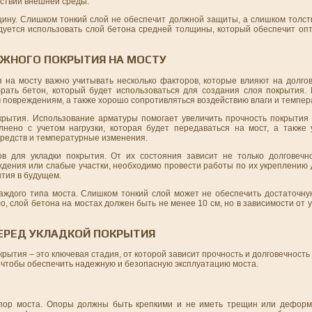
йствий внешней среды.
лщину. Слишком тонкий слой не обеспечит должной защиты, а слишком толс
ндуется использовать слой бетона средней толщины, который обеспечит оп
ОЖНОГО ПОКРЫТИЯ НА МОСТУ
 на мосту важно учитывать несколько факторов, которые влияют на долгов
рать бетон, который будет использоваться для создания слоя покрытия.
м повреждениям, а также хорошо сопротивляться воздействию влаги и темпе
рытия. Использование арматуры помогает увеличить прочность покрытия 
нено с учетом нагрузки, которая будет передаваться на мост, а также
 средств и температурные изменения.
 для укладки покрытия. От их состояния зависит не только долговечно
ждения или слабые участки, необходимо провести работы по их укреплению 
тия в будущем.
ждого типа моста. Слишком тонкий слой может не обеспечить достаточну
о, слой бетона на мостах должен быть не менее 10 см, но в зависимости от 
ЕРЕД УКЛАДКОЙ ПОКРЫТИЯ
рытия – это ключевая стадия, от которой зависит прочность и долговечность 
, чтобы обеспечить надежную и безопасную эксплуатацию моста.
опор моста. Опоры должны быть крепкими и не иметь трещин или деформ