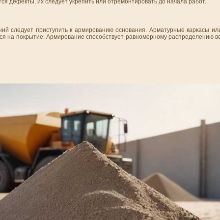
ся дефекты, их следует укрепить или отремонтировать до начала работ.
ий следует приступить к армированию основания. Арматурные каркасы ил
ться на покрытие. Армирование способствует равномерному распределению 