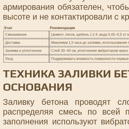
армирования обязателен, чтоб
высоте и не контактировали с к
Этап
Рекомендации
Смешивание
Цемент, песок, щебень 1:2:4, вода 0,45–0,5 
Доставка
Максимум 1,5 часа до заливки, использование
Заливка и уплотнение
Слой 30–40 см, уплотнение вибратором через
Уход
Поддерживать влажность поверхности первые 
ТЕХНИКА ЗАЛИВКИ Б
ОСНОВАНИЯ
Заливку бетона проводят с
распределяя смесь по всей 
заполнения используют вибрат