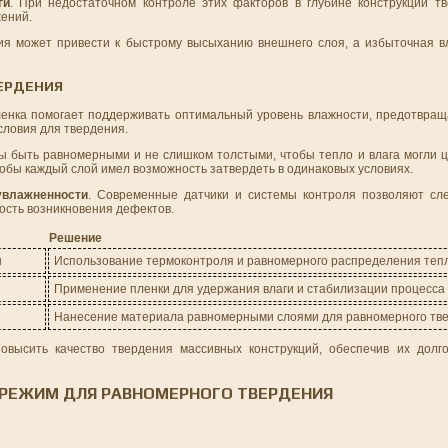
ги
. При недостаточном контроле этих факторов в глубине конструкции т
жений.
ния может привести к быстрому высыханию внешнего слоя, а избыточная в
ЕРДЕНИЯ
ленка помогает поддерживать оптимальный уровень влажности, предотвра
словия для твердения.
ы быть равномерными и не слишком толстыми, чтобы тепло и влага могли ц
тобы каждый слой имел возможность затвердеть в одинаковых условиях.
увлажненности
. Современные датчики и системы контроля позволяют сл
ность возникновения дефектов.
Решение
ы
Использование термоконтроля и равномерного распределения теп
Применение пленки для удержания влаги и стабилизации процесса
Нанесение материала равномерными слоями для равномерного тв
овысить качество твердения массивных конструкций, обеспечив их долг
 РЕЖИМ ДЛЯ РАВНОМЕРНОГО ТВЕРДЕНИЯ