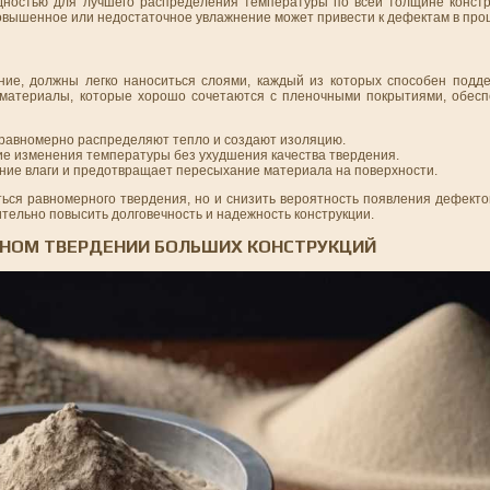
дностью для лучшего распределения температуры по всей толщине констр
повышенное или недостаточное увлажнение может привести к дефектам в про
ие, должны легко наноситься слоями, каждый из которых способен подд
т материалы, которые хорошо сочетаются с пленочными покрытиями, обе
равномерно распределяют тепло и создают изоляцию.
ие изменения температуры без ухудшения качества твердения.
ение влаги и предотвращает пересыхание материала на поверхности.
ься равномерного твердения, но и снизить вероятность появления дефекто
тельно повысить долговечность и надежность конструкции.
ЧНОМ ТВЕРДЕНИИ БОЛЬШИХ КОНСТРУКЦИЙ