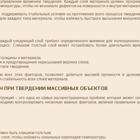
 управлении временем твердения. Каждый слой материала должен прогрев
емпературы, чтобы не возникало дефектов на поверхности и внутри материал
поддерживать стабильные условия на протяжении всего процесса твердения
для каждого типа материала, чтобы избежать быстрого высыхания внешнего
каждый следующий слой требует определенного времени для полноценного
оцесс. Слишком толстый слой может потребовать более длительного вре
т толщины и материала.
я и предотвращения пересыхания верхних слоев.
тапе твердения.
м всех этих факторов, позволяет добиться высокой прочности и долгове
 стабильность всех слоев материала.
Н ПРИ ТВЕРДЕНИИ МАССИВНЫХ ОБЪЕКТОВ
рукций – это одна из самых распространенных проблем, которая может сни
бходимо контролировать несколько важных факторов, включая правильное р
лжен быть слишком толстым.
 слоя, чтобы избежать локальных перепадов температуры.