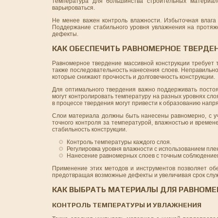
температура для большинства строительных материал
варьироваться.
Не менее важен контроль влажности. Избыточная влага 
Поддержание стабильного уровня увлажнения на протяже
дефекты.
КАК ОБЕСПЕЧИТЬ РАВНОМЕРНОЕ ТВЕРДЕ
Равномерное твердение массивной конструкции требует 
также последовательность нанесения слоев. Неправильно
которые снижают прочность и долговечность конструкции.
Для оптимального твердения важно поддерживать постоя
могут контролировать температуру на разных уровнях сл
в процессе твердения могут привести к образованию напря
Слои материала должны быть нанесены равномерно, с уч
точного контроля за температурой, влажностью и времен
стабильность конструкции.
Контроль температуры каждого слоя.
Регулировка уровня влажности с использованием пле
Нанесение равномерных слоев с точным соблюдение
Применение этих методов и инструментов позволяет обе
предотвращая возможные дефекты и увеличивая срок служ
КАК ВЫБРАТЬ МАТЕРИАЛЫ ДЛЯ РАВНОМЕ
КОНТРОЛЬ ТЕМПЕРАТУРЫ И УВЛАЖНЕНИЯ