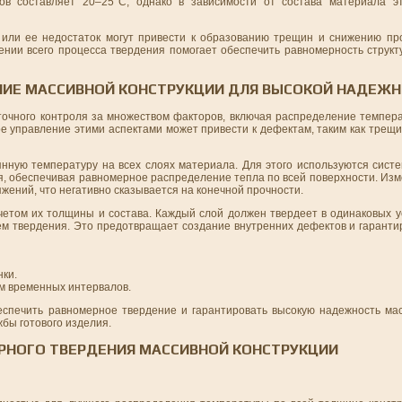
ов составляет 20–25°C, однако в зависимости от состава материала э
или ее недостаток могут привести к образованию трещин и снижению про
нии всего процесса твердения помогает обеспечить равномерность структ
НИЕ МАССИВНОЙ КОНСТРУКЦИИ ДЛЯ ВЫСОКОЙ НАДЕЖ
точного контроля за множеством факторов, включая распределение темпера
е управление этими аспектами может привести к дефектам, таким как трещ
нную температуру на всех слоях материала. Для этого используются систе
оя, обеспечивая равномерное распределение тепла по всей поверхности. И
жений, что негативно сказывается на конечной прочности.
етом их толщины и состава. Каждый слой должен твердеет в одинаковых ус
ем твердения. Это предотвращает создание внутренних дефектов и гаранти
нки.
м временных интервалов.
спечить равномерное твердение и гарантировать высокую надежность мас
бы готового изделия.
РНОГО ТВЕРДЕНИЯ МАССИВНОЙ КОНСТРУКЦИИ