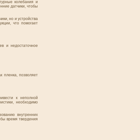
атурные колебания и
енние датчики, чтобы
ики, но и устройства
укции, что помогает
ев и недостаточное
к пленка, позволяет
ривести к неполной
ристики, необходимо
зованию внутренних
обы время твердения