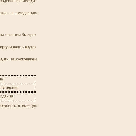
вердение происходит
лага – к замедлению
щая слишком быстрое
иркулировать внутри
едить за состоянием
ла
 твердения
ердения
овечность и высокую