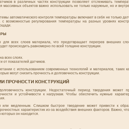
датчиков в различных частях конструкции позволяет отслеживать темпер
ля массивных объектов важно использовать не только наружные, но и внутр
темы автоматического контроля температуры включают в себя не только датч
а с возможностью регулирования температуры на разных уровнях констр
лощади.
УРЫ
я для всех слоев материала, что предотвращает перегрев внешних сло
будет происходить равномерно по всей толщине конструкции.
а всех слоях.
и от показателей датчиков.
етании с использованием современных технологий и материалов, таких ка
орые могут снизить прочность и долговечность конструкции.
ИИ ПРОЧНОСТИ КОНСТРУКЦИЙ
олговечность конструкции. Недостаточный период твердения может п
очности и устойчивости к нагрузкам. Чтобы обеспечить нужные характе
ия.
 или медленным. Слишком быстрое твердение может привести к обра
рочностных характеристик из-за воздействия внешних факторов. Важно, чт
в которых он находится.