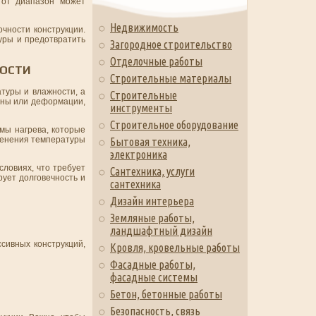
тот диапазон может
Недвижимость
чности конструкции.
уры и предотвратить
Загородное строительство
Отделочные работы
НОСТИ
Строительные материалы
туры и влажности, а
Строительные
ины или деформации,
инструменты
Строительное оборудование
мы нагрева, которые
зменения температуры
Бытовая техника,
электроника
ловиях, что требует
Сантехника, услуги
рует долговечность и
сантехника
Дизайн интерьера
Земляные работы,
ландшафтный дизайн
сивных конструкций,
Кровля, кровельные работы
Фасадные работы,
фасадные системы
Бетон, бетонные работы
Безопасность, связь