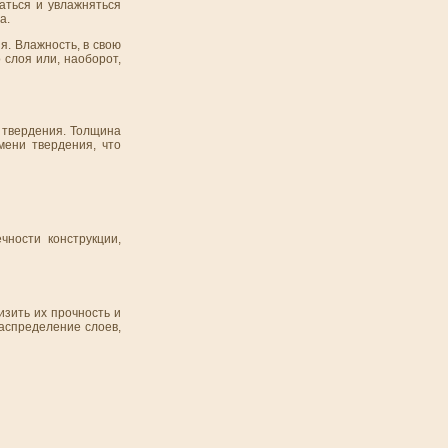
аться и увлажняться
а.
. Влажность, в свою
 слоя или, наоборот,
 твердения. Толщина
мени твердения, что
чности конструкции,
зить их прочность и
аспределение слоев,