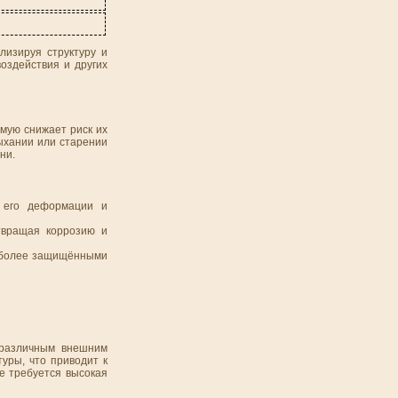
лизируя структуру и
оздействия и других
мую снижает риск их
ыхании или старении
ни.
ь его деформации и
твращая коррозию и
х более защищёнными
 различным внешним
уры, что приводит к
де требуется высокая