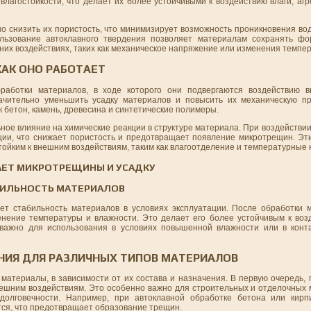
влагостойкости, что делает их более устойчивыми к воздействию влаги, аг
о снизить их пористость, что минимизирует возможность проникновения вод
ользование автоклавного твердения позволяет материалам сохранять фо
них воздействиях, таких как механическое напряжение или изменения темпе
КАК ОНО РАБОТАЕТ
работки материалов, в ходе которого они подвергаются воздействию в
ачительно уменьшить усадку материалов и повысить их механическую пр
к бетон, камень, древесина и синтетические полимеры.
ное влияние на химические реакции в структуре материала. При воздействи
ции, что снижает пористость и предотвращает появление микротрещин. Эт
тойким к внешним воздействиям, таким как влагоотделение и температурные 
АЕТ МИКРОТРЕЩИНЫ И УСАДКУ
БИЛЬНОСТЬ МАТЕРИАЛОВ
ет стабильность материалов в условиях эксплуатации. После обработки 
нение температуры и влажности. Это делает его более устойчивым к воз
 важно для использования в условиях повышенной влажности или в конт
НИЯ ДЛЯ РАЗЛИЧНЫХ ТИПОВ МАТЕРИАЛОВ
материалы, в зависимости от их состава и назначения. В первую очередь,
нешним воздействиям. Это особенно важно для строительных и отделочных 
олговечности. Например, при автоклавной обработке бетона или кирпи
тся, что предотвращает образование трещин.