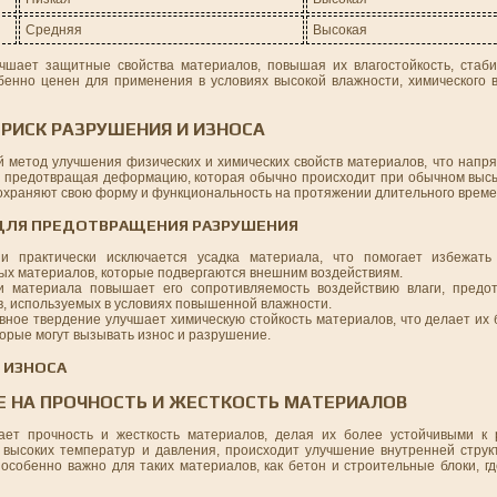
Средняя
Высокая
чшает защитные свойства материалов, повышая их влагостойкость, стаби
бенно ценен для применения в условиях высокой влажности, химического в
РИСК РАЗРУШЕНИЯ И ИЗНОСА
 метод улучшения физических и химических свойств материалов, что напря
у, предотвращая деформацию, которая обычно происходит при обычном выс
сохраняют свою форму и функциональность на протяжении длительного време
ДЛЯ ПРЕДОТВРАЩЕНИЯ РАЗРУШЕНИЯ
и практически исключается усадка материала, что помогает избежат
ных материалов, которые подвергаются внешним воздействиям.
 материала повышает его сопротивляемость воздействию влаги, предо
в, используемых в условиях повышенной влажности.
вное твердение улучшает химическую стойкость материалов, что делает и
оторые могут вызывать износ и разрушение.
 ИЗНОСА
Е НА ПРОЧНОСТЬ И ЖЕСТКОСТЬ МАТЕРИАЛОВ
вает прочность и жесткость материалов, делая их более устойчивыми к
 высоких температур и давления, происходит улучшение внутренней структ
особенно важно для таких материалов, как бетон и строительные блоки, г