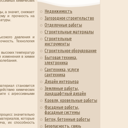
рессивных химических
Недвижимость
ы, а значит, снижает
рму и прочность на
Загородное строительство
ратуры.
Отделочные работы
Строительные материалы
ысокого давления и
Строительные
очность. Технология
инструменты
Строительное оборудование
и высоких температур
и изменения в химии
Бытовая техника,
колебания.
электроника
Сантехника, услуги
сантехника
Дизайн интерьера
материал становится
Земляные работы,
действию химических
ландшафтный дизайн
акте с агрессивными
Кровля, кровельные работы
Фасадные работы,
фасадные системы
 процесс значительно
материалов, которые
Бетон, бетонные работы
ча, их способность
Безопасность, связь