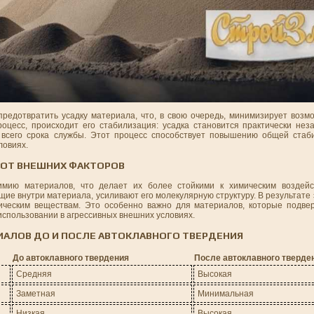
предотвратить усадку материала, что, в свою очередь, минимизирует возм
оцесс, происходит его стабилизация: усадка становится практически неза
 всего срока службы. Этот процесс способствует повышению общей стаб
ловиях.
 ОТ ВНЕШНИХ ФАКТОРОВ
имию материалов, что делает их более стойкими к химическим воздейс
щие внутри материала, усиливают его молекулярную структуру. В результате
мическим веществам. Это особенно важно для материалов, которые подве
использовании в агрессивных внешних условиях.
ИАЛОВ ДО И ПОСЛЕ АВТОКЛАВНОГО ТВЕРДЕНИЯ
До автоклавного твердения
После автоклавного тверде
Средняя
Высокая
Заметная
Минимальная
Низкая
Высокая