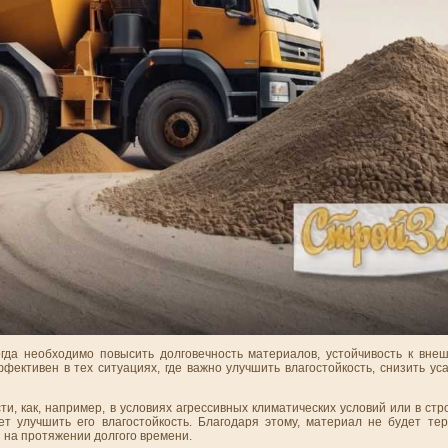
огда необходимо повысить долговечность материалов, устойчивость к вне
ктивен в тех ситуациях, где важно улучшить влагостойкость, снизить уса
, как, например, в условиях агрессивных климатических условий или в стр
т улучшить его влагостойкость. Благодаря этому, материал не будет тер
 на протяжении долгого времени.