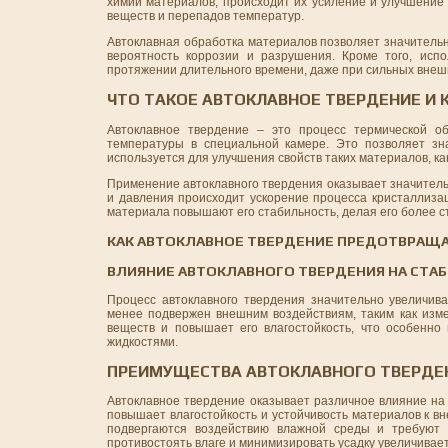
химии материалов, происходит их усиление и улучшение 
веществ и перепадов температур.
Автоклавная обработка материалов позволяет значительн
вероятность коррозии и разрушения. Кроме того, исп
протяжении длительного времени, даже при сильных внеш
ЧТО ТАКОЕ АВТОКЛАВНОЕ ТВЕРДЕНИЕ И 
Автоклавное твердение – это процесс термической об
температуры в специальной камере. Это позволяет зн
используется для улучшения свойств таких материалов, ка
Применение автоклавного твердения оказывает значитель
и давления происходит ускорение процесса кристаллиза
материала повышают его стабильность, делая его более с
КАК АВТОКЛАВНОЕ ТВЕРДЕНИЕ ПРЕДОТВРАЩ
ВЛИЯНИЕ АВТОКЛАВНОГО ТВЕРДЕНИЯ НА СТА
Процесс автоклавного твердения значительно увеличива
менее подвержен внешним воздействиям, таким как изме
веществ и повышает его влагостойкость, что особенно
жидкостями.
ПРЕИМУЩЕСТВА АВТОКЛАВНОГО ТВЕРДЕ
Автоклавное твердение оказывает различное влияние на 
повышает влагостойкость и устойчивость материалов к в
подвергаются воздействию влажной среды и требуют д
противостоять влаге и минимизировать усадку увеличивае