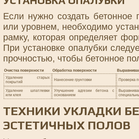
УСТАНОВКА ОПАЛУБКИ
Если нужно создать бетонное
или уровнем, необходимо устан
рамку, которая определяет фо
При установке опалубки следуе
прочностью, чтобы бетонное пол
Очистка поверхности
Обработка поверхности
Выравниван
Удаление старых
Нанесение грунтовки
Проверка п
покрытий
Удаление шпатлевки
Улучшение адгезии бетона с
Выравни
или клея
основанием
специальн
ТЕХНИКИ УКЛАДКИ Б
ЭСТЕТИЧНЫХ ПОЛОВ