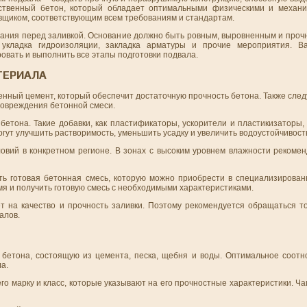
ественный бетон, который обладает оптимальными физическими и механи
вщиком, соответствующим всем требованиям и стандартам.
ования перед заливкой. Основание должно быть ровным, выровненным и проч
укладка гидроизоляции, закладка арматуры и прочие мероприятия. В
овать и выполнить все этапы подготовки подвала.
ТЕРИАЛА
енный цемент, который обеспечит достаточную прочность бетона. Также след
повреждения бетонной смеси.
етона. Такие добавки, как пластификаторы, ускорители и пластикизаторы,
могут улучшить растворимость, уменьшить усадку и увеличить водоустойчивост
овий в конкретном регионе. В зонах с высоким уровнем влажности рекомен
ь готовая бетонная смесь, которую можно приобрести в специализирован
мя и получить готовую смесь с необходимыми характеристиками.
т на качество и прочность заливки. Поэтому рекомендуется обращаться т
алов.
 бетона, состоящую из цемента, песка, щебня и воды. Оптимальное соот
а.
о марку и класс, которые указывают на его прочностные характеристики. Ча