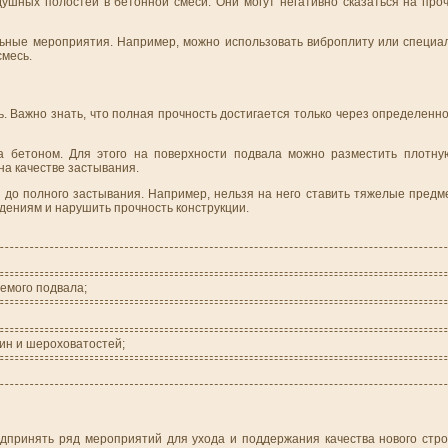
ушных полостей в бетонной смеси. Они могут негативно сказаться на проч
ьные мероприятия. Например, можно использовать виброплиту или специа
смесь.
. Важно знать, что полная прочность достигается только через определенн
а бетоном. Для этого на поверхности подвала можно разместить плотну
на качестве застывания.
н до полного застывания. Например, нельзя на него ставить тяжелые пред
дениям и нарушить прочность конструкции.
емого подвала;
ин и шероховатостей;
дпринять ряд мероприятий для ухода и поддержания качества нового стро