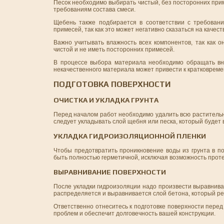
Песок необходимо выбирать чистый, без посторонних прим
требованиям состава смеси.
Щебень также подбирается в соответствии с требован
примесей, так как это может негативно сказаться на качест
Важно учитывать влажность всех компонентов, так как 
чистой и не иметь посторонних примесей.
В процессе выбора материала необходимо обращать вн
некачественного материала может привести к кратковрем
ПОДГОТОВКА ПОВЕРХНОСТИ
ОЧИСТКА И УКЛАДКА ГРУНТА
Перед началом работ необходимо удалить всю растительнос
следует укладывать слой щебня или песка, который будет 
УКЛАДКА ГИДРОИЗОЛЯЦИОННОЙ ПЛЕНКИ
Чтобы предотвратить проникновение воды из грунта в п
быть полностью герметичной, исключая возможность прот
ВЫРАВНИВАНИЕ ПОВЕРХНОСТИ
После укладки гидроизоляции надо произвести выравнив
распределяется и выравнивается слой бетона, который р
Ответственно отнеситесь к подготовке поверхности пере
проблем и обеспечит долговечность вашей конструкции.