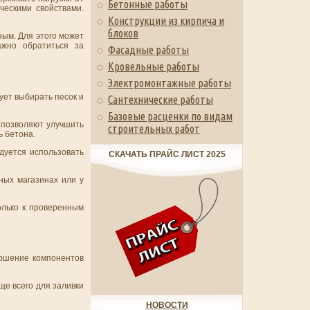
Бетонные работы
ческими свойствами.
Конструкции из кирпича и
блоков
ным. Для этого может
ажно обратиться за
Фасадные работы
Кровельные работы
Электромонтажные работы
ует выбирать песок и
Сантехнические работы
Базовые расценки по видам
 позволяют улучшить
строительных работ
ь бетона.
дуется использовать
СКАЧАТЬ ПРАЙС ЛИСТ 2025
ных магазинах или у
олько к проверенным
ношение компонентов
ще всего для заливки
НОВОСТИ