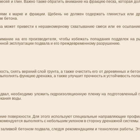
есей и глин. Важно также обратить внимание на фракцию песка, которая до
иями к марке и фракции. Щебень не должен содержать глинистых или др
ве бетона.
она может привести к неравномерному схватыванию смеси или ее осыпани
имание на его производителя, чтобы избежать попадания подделок на р
енной эксплуатации подвала и его преждевременному разрушению.
ть, снять верхний слой грунта, а также очистить его от деревянных и бето
выполнять функцию дренажа, а также улучшит прочность и устойчивость пола
одвал, необходимо уложить гидроизоляционную пленку на подготовленный г
екания воды.
ание поверхности. Для этого используют специальные направляющие профил
екомендуется выполнять с небольшим уклоном в сторону дренажной системы.
д заливкой бетоном подвала, следуя рекомендациям и технологии работы. Э