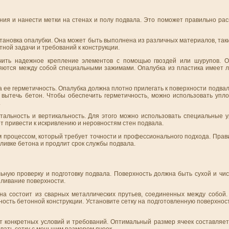
ия и нанести метки на стенах и полу подвала. Это поможет правильно рас
ановка опалубки. Она может быть выполнена из различных материалов, таки
тной задачи и требований к конструкции.
чить надежное крепление элементов с помощью гвоздей или шурупов. О
яются между собой специальными зажимами. Опалубка из пластика имеет л
 ее герметичность. Опалубка должна плотно прилегать к поверхности подвал
 вытечь бетон. Чтобы обеспечить герметичность, можно использовать уп
.
нтальность и вертикальность. Для этого можно использовать специальные 
т привести к искривлению и неровностям стен подвала.
м процессом, который требует точности и профессионального подхода. Пра
ливке бетона и продлит срок службы подвала.
ую проверку и подготовку подвала. Поверхность должна быть сухой и чист
ыливание поверхности.
на состоит из сварных металлических прутьев, соединенных между собой.
ость бетонной конструкции. Установите сетку на подготовленную поверхнос
т конкретных условий и требований. Оптимальный размер ячеек составляет