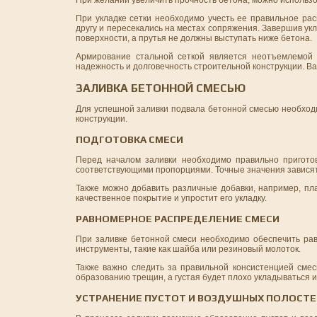
При желании увеличить прочность бетона, можно использо
При укладке сетки необходимо учесть ее правильное рас
другу и пересекались на местах сопряжения. Завершив ук
поверхности, а прутья не должны выступать ниже бетона.
Армирование стальной сеткой является неотъемлемой 
надежность и долговечность строительной конструкции. В
ЗАЛИВКА БЕТОННОЙ СМЕСЬЮ
Для успешной заливки подвала бетонной смесью необходи
конструкции.
ПОДГОТОВКА СМЕСИ
Перед началом заливки необходимо правильно приготов
соответствующими пропорциями. Точные значения зависят 
Также можно добавить различные добавки, например, пл
качественное покрытие и упростит его укладку.
РАВНОМЕРНОЕ РАСПРЕДЕЛЕНИЕ СМЕСИ
При заливке бетонной смеси необходимо обеспечить ра
инструменты, такие как шайба или резиновый молоток.
Также важно следить за правильной консистенцией смес
образованию трещин, а густая будет плохо укладываться 
УСТРАНЕНИЕ ПУСТОТ И ВОЗДУШНЫХ ПОЛОСТЕ