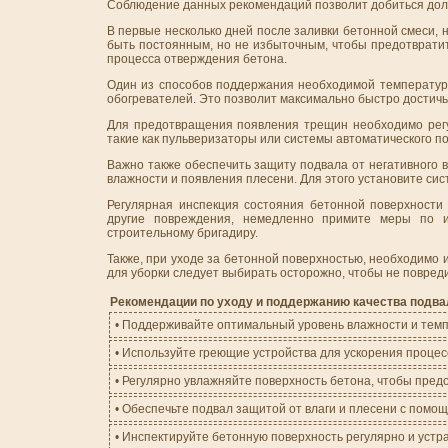
Соблюдение данных рекомендаций позволит добиться долг
В первые несколько дней после заливки бетонной смеси,
быть постоянным, но не избыточным, чтобы предотврати
процесса отверждения бетона.
Один из способов поддержания необходимой температуры
обогревателей. Это позволит максимально быстро достичь
Для предотвращения появления трещин необходимо регу
такие как пульверизаторы или системы автоматического по
Важно также обеспечить защиту подвала от негативного
влажности и появления плесени. Для этого установите си
Регулярная инспекция состояния бетонной поверхности
другие повреждения, немедленно примите меры по и
строительному бригадиру.
Также, при уходе за бетонной поверхностью, необходимо и
для уборки следует выбирать осторожно, чтобы не повред
Рекомендации по уходу и поддержанию качества подва
• Поддерживайте оптимальный уровень влажности и темп
• Используйте греющие устройства для ускорения процес
• Регулярно увлажняйте поверхность бетона, чтобы пред
• Обеспечьте подвал защитой от влаги и плесени с помо
• Инспектируйте бетонную поверхность регулярно и уст