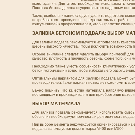
всего здания. Для этого необходимо использовать кач
Поставка бетона должна осуществляться надежным поста
Также, особое внимание следует уделить подготовке осн
потребоваться проведение предварительных работ – 
консультацией к профессионалам, чтобы грамотно спланир
ЗАЛИВКА БЕТОНОМ ПОДВАЛА: ВЫБОР МА
Для заливки подвала рекомендуется использовать качеств
щебень высокого качества, чтобы исключить возможность 
Особое внимание следует уделить выбору примесей для б
качество, плотность и прочность бетона. Кроме того, они 
Необходимо также учесть особенности климатических усл
бетон, устойчивый к воде, чтобы избежать его разрушения.
Оптимальным вариантом для заливки подвала может быт
производителей. Такой вариант позволяет сэкономить вре
Важно помнить, что качество материала напрямую влияе
поставщикам и производителям для приобретения матери
ВЫБОР МАТЕРИАЛА
Для заливки подвала рекомендуется использовать смесь
обеспечит необходимую прочность и долговечность подвал
При выборе цемента рекомендуется ориентироваться на ег
подвала используется цемент марки М400 или М500.