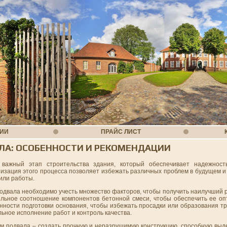
НИИ
ПРАЙС ЛИСТ
ЛА: ОСОБЕННОСТИ И РЕКОМЕНДАЦИИ
важный этап строительства здания, который обеспечивает надежност
низация этого процесса позволяет избежать различных проблем в будущем 
или работы.
подвала необходимо учесть множество факторов, чтобы получить наилучший р
льное соотношение компонентов бетонной смеси, чтобы обеспечить ее оп
енности подготовки основания, чтобы избежать просадки или образования тр
ьное исполнение работ и контроль качества.
м подвала – создать прочную и неразрушимую конструкцию, способную выде