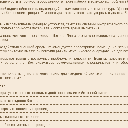
овечности и прочности сооружения, а также избежать возможных проблем в
 необходимо обеспечить подходящий режим влажности и температуры. Урове
ть образование трещин. Температура также играет важную роль и должна б
 - использование греющих устройств, таких как системы инфракрасного п
 полной прочности материала и сократить время высыхания.
лярно увлажнять поверхность бетона. Для этого можно использовать спе
лива.
 воздействия внешней среды. Рекомендуется проветривать помещение, чтоб
стему приточно-вытяжной вентиляции или механическое оборудование для во
 поможет выявить возможные проблемы и недостатки. Если вы заметили 
х устранению. Воспользуйтесь рекомендациями специалистов или обр
спользовать щетки или мягкие губки для ежедневной чистки от загрязнений.
ить покрытие.
ла:
ературы в первые несколько дней после заливки бетонной смеси;
са отверждения бетона;
отвратить появление трещин;
щью системы вентиляции;
раняйте возможные повреждения;