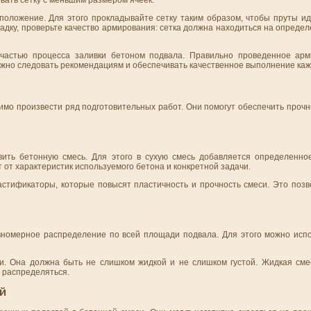
вать сетку с меньшим размером ячеек.
положение. Для этого прокладывайте сетку таким образом, чтобы пруты ид
ладку, проверьте качество армирования: сетка должна находиться на опреде
частью процесса заливки бетоном подвала. Правильно проведенное арм
ажно следовать рекомендациям и обеспечивать качественное выполнение каж
мо произвести ряд подготовительных работ. Они помогут обеспечить прочн
ить бетонную смесь. Для этого в сухую смесь добавляется определенно
от характеристик используемого бетона и конкретной задачи.
астификаторы, которые повысят пластичность и прочность смеси. Это позв
вномерное распределение по всей площади подвала. Для этого можно исп
и. Она должна быть не слишком жидкой и не слишком густой. Жидкая сме
и распределяться.
Й