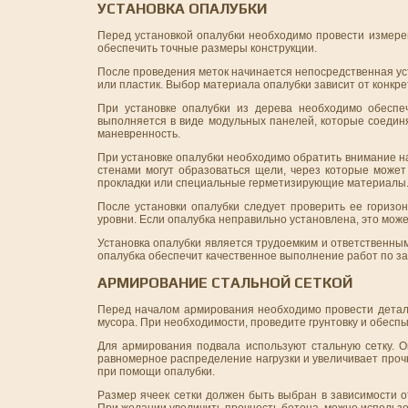
УСТАНОВКА ОПАЛУБКИ
Перед установкой опалубки необходимо провести измерен
обеспечить точные размеры конструкции.
После проведения меток начинается непосредственная уст
или пластик. Выбор материала опалубки зависит от конкре
При установке опалубки из дерева необходимо обеспе
выполняется в виде модульных панелей, которые соедин
маневренность.
При установке опалубки необходимо обратить внимание на
стенами могут образоваться щели, через которые может
прокладки или специальные герметизирующие материалы
После установки опалубки следует проверить ее горизо
уровни. Если опалубка неправильно установлена, это може
Установка опалубки является трудоемким и ответственны
опалубка обеспечит качественное выполнение работ по за
АРМИРОВАНИЕ СТАЛЬНОЙ СЕТКОЙ
Перед началом армирования необходимо провести детальн
мусора. При необходимости, проведите грунтовку и обесп
Для армирования подвала используют стальную сетку. О
равномерное распределение нагрузки и увеличивает прочн
при помощи опалубки.
Размер ячеек сетки должен быть выбран в зависимости о