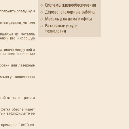
Системы жизнеобеспечения
положить опалубку и
Дерево, столярные работы
Мебель для дома и офиса
х как дерево, металл
Различные услуги,
технологии
палубка из металла
егкий вес и хорошую
а, иначе между ней и
лотняющие резиновые
уровни или лазерные
вильно установленная
ой от пыли, грязи и
 Сетка обеспечивает
ть и зафиксируйте ее
 примерно 10x10 см.