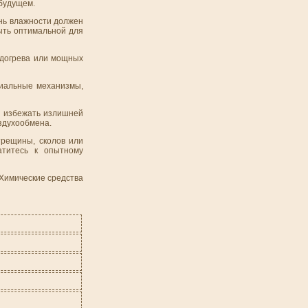
 будущем.
нь влажности должен
ыть оптимальной для
одогрева или мощных
циальные механизмы,
ы избежать излишней
здухообмена.
трещины, сколов или
атитесь к опытному
 Химические средства