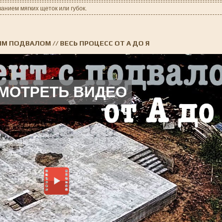
анием мягких щеток или губок.
ПОДВАЛОМ // ВЕСЬ ПРОЦЕСС ОТ А ДО Я
МОТРЕТЬ ВИДЕО