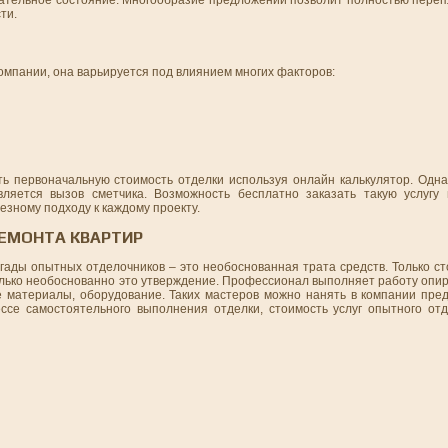
ти.
компании, она варьируется под влиянием многих факторов:
ь первоначальную стоимость отделки используя онлайн калькулятор. Одн
ляется вызов сметчика. Возможность бесплатно заказать такую услугу 
езному подходу к каждому проекту.
ЕМОНТА КВАРТИР
гады опытных отделочников – это необоснованная трата средств. Только с
лько необоснованно это утверждение. Профессионал выполняет работу опир
материалы, оборудование. Таких мастеров можно нанять в компании пре
ссе самостоятельного выполнения отделки, стоимость услуг опытного от