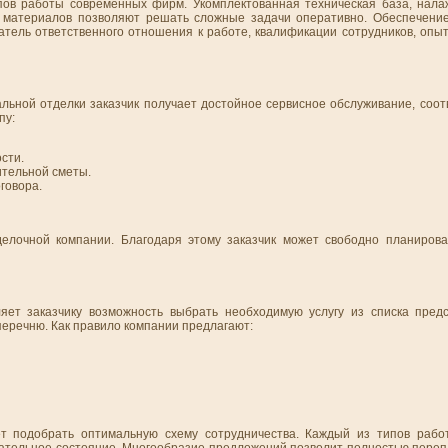
пов работы современных фирм. Укомплектованная техническая база, нал
 материалов позволяют решать сложные задачи оперативно. Обеспечение
тель ответственного отношения к работе, квалификации сотрудников, опыт
ной отделки заказчик получает достойное сервисное обслуживание, соот
пу:
сти.
ительной сметы.
говора.
делочной компании. Благодаря этому заказчик может свободно планиров
яет заказчику возможность выбрать необходимую услугу из списка пред
перечню. Как правило компании предлагают:
ет подобрать оптимальную схему сотрудничества. Каждый из типов рабо
кательное состояние. Многообразие предложений позволит полностью переп