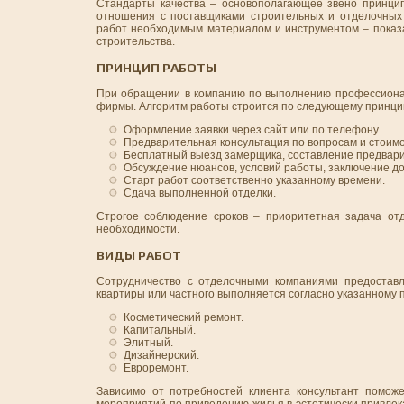
Стандарты качества – основополагающее звено принци
отношения с поставщиками строительных и отделочных
работ необходимым материалом и инструментом – показа
строительства.
ПРИНЦИП РАБОТЫ
При обращении в компанию по выполнению профессиональ
фирмы. Алгоритм работы строится по следующему принци
Оформление заявки через сайт или по телефону.
Предварительная консультация по вопросам и стоимо
Бесплатный выезд замерщика, составление предвар
Обсуждение нюансов, условий работы, заключение до
Старт работ соответственно указанному времени.
Сдача выполненной отделки.
Строгое соблюдение сроков – приоритетная задача от
необходимости.
ВИДЫ РАБОТ
Сотрудничество с отделочными компаниями предоставл
квартиры или частного выполняется согласно указанному 
Косметический ремонт.
Капитальный.
Элитный.
Дизайнерский.
Евроремонт.
Зависимо от потребностей клиента консультант помож
мероприятий по приведению жилья в эстетически привле