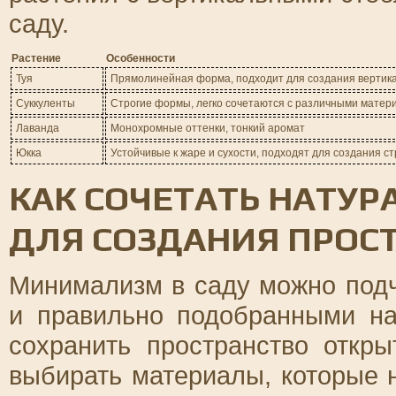
саду.
Растение
Особенности
Туя
Прямолинейная форма, подходит для создания вертик
Суккуленты
Строгие формы, легко сочетаются с различными матер
Лаванда
Монохромные оттенки, тонкий аромат
Юкка
Устойчивые к жаре и сухости, подходят для создания ст
КАК СОЧЕТАТЬ НАТУ
ДЛЯ СОЗДАНИЯ ПРОС
Минимализм в саду можно подч
и правильно подобранными н
сохранить пространство откр
выбирать материалы, которые 