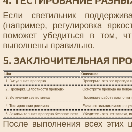
4. ТЕСТИРОВАНИЕ РАЗН
Если светильник поддержив
(например, регулировка яркос
поможет убедиться в том, ч
выполнены правильно.
5. ЗАКЛЮЧИТЕЛЬНАЯ ПР
Шаг
Описание
1. Визуальная проверка
Проверьте, что все провода 
2. Проверка целостности проводки
Осмотрите провода на повре
3. Включение светильника
Проверьте работу лампочки 
4. Тестирование режимов
Если светильник имеет регул
5. Заключительная проверка безопасности
Убедитесь, что нет запаха, и
После выполнения всех этих ш