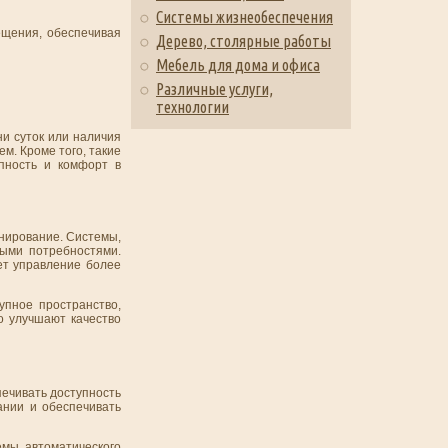
Системы жизнеобеспечения
ещения, обеспечивая
Дерево, столярные работы
Мебель для дома и офиса
Различные услуги,
технологии
и суток или наличия
м. Кроме того, такие
пность и комфорт в
онирование. Системы,
ыми потребностями.
ет управление более
упное пространство,
о улучшают качество
печивать доступность
ании и обеспечивать
емы автоматического