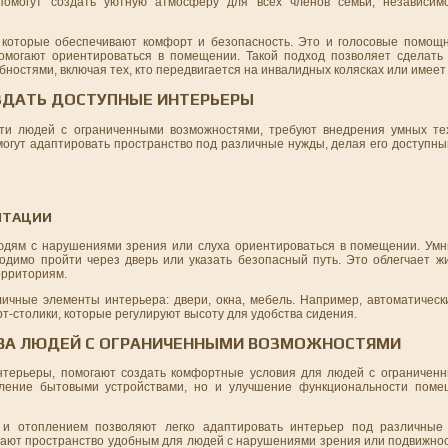
помогут создать уютную атмосферу для всех членов семьи, независим
 которые обеспечивают комфорт и безопасность. Это и голосовые помощ
омогают ориентироваться в помещении. Такой подход позволяет сделать
остями, включая тех, кто передвигается на инвалидных колясках или имеет
ЗДАТЬ ДОСТУПНЫЕ ИНТЕРЬЕРЫ
ти людей с ограниченными возможностями, требуют внедрения умных тех
могут адаптировать пространство под различные нужды, делая его доступн
НТАЦИИ
юдям с нарушениями зрения или слуха ориентироваться в помещении. Умн
ходимо пройти через дверь или указать безопасный путь. Это облегчает ж
ерриториям.
личные элементы интерьера: двери, окна, мебель. Например, автоматическ
т-столики, которые регулируют высоту для удобства сидения.
ТВА ЛЮДЕЙ С ОГРАНИЧЕННЫМИ ВОЗМОЖНОСТЯМИ
терьеры, помогают создать комфортные условия для людей с ограниченн
ление бытовыми устройствами, но и улучшение функциональности поме
и отоплением позволяют легко адаптировать интерьер под различные 
елают пространство удобным для людей с нарушениями зрения или подвижно