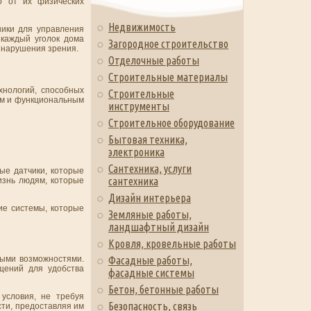
о от их физических
Недвижимость
ники для управления
 каждый уголок дома
Загородное строительство
 нарушения зрения.
Отделочные работы
Строительные материалы
нологий, способных
Строительные
ым и функциональным
инструменты
Строительное оборудование
Бытовая техника,
электроника
Сантехника, услуги
ые датчики, которые
сантехника
изнь людям, которые
Дизайн интерьера
ие системы, которые
Земляные работы,
ландшафтный дизайн
Кровля, кровельные работы
ыми возможностями.
Фасадные работы,
щений для удобства
фасадные системы
Бетон, бетонные работы
условия, не требуя
Безопасность, связь
сти, предоставляя им