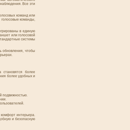
онаблюдения. Все эти
голосовых команд или
з голосовые команды,
егрированы в единую
ланшет или голосовой
 стандартные системы
ь обновления, чтобы
рьерах.
а становятся более
ния более удобных и
й подвижностью.
нии.
пользователей.
 комфорт интерьера.
добную и безопасную