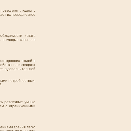
 позволяют людям с
шает их повседневное
обходимости искать
 с помощью сенсоров
посторонних людей в
обство, но и создают
тся в дополнительной
ными потребностями.
й.
ть различные умные
ям с ограниченными
шениями зрения легко