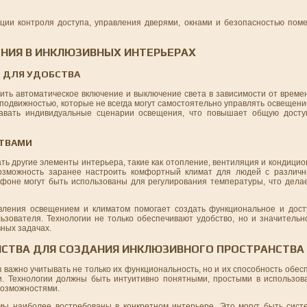
кции контроля доступа, управления дверями, окнами и безопасностью пом
НИЯ В ИНКЛЮЗИВНЫХ ИНТЕРЬЕРАХ
 ДЛЯ УДОБСТВА
ть автоматическое включение и выключение света в зависимости от времен
подвижностью, которые не всегда могут самостоятельно управлять освещение
давать индивидуальные сценарии освещения, что повышает общую досту
СТВАМИ
ть другие элементы интерьера, такие как отопление, вентиляция и кондици
озможность заранее настроить комфортный климат для людей с различн
фоне могут быть использованы для регулирования температуры, что дела
авления освещением и климатом помогает создать функциональное и дост
ьзователя. Технологии не только обеспечивают удобство, но и значительн
ных задачах.
ЙСТВА ДЛЯ СОЗДАНИЯ ИНКЛЮЗИВНОГО ПРОСТРАНСТВА
важно учитывать не только их функциональность, но и их способность обес
. Технологии должны быть интуитивно понятными, простыми в использов
возможностями.
емы наиболее востребованы в конкретном интерьере. Это могут быть сист