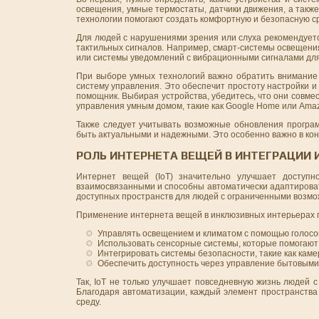
освещения, умные термостаты, датчики движения, а также
технологии помогают создать комфортную и безопасную ср
Для людей с нарушениями зрения или слуха рекомендуетс
тактильных сигналов. Например, смарт-системы освещения
или системы уведомлений с вибрационными сигналами для
При выборе умных технологий важно обратить внимание 
систему управления. Это обеспечит простоту настройки и
помощник. Выбирая устройства, убедитесь, что они совме
управления умным домом, такие как Google Home или Amaz
Также следует учитывать возможные обновления програм
быть актуальными и надежными. Это особенно важно в кон
РОЛЬ ИНТЕРНЕТА ВЕЩЕЙ В ИНТЕГРАЦИИ
Интернет вещей (IoT) значительно улучшает доступн
взаимосвязанными и способны автоматически адаптироват
доступных пространств для людей с ограниченными возмо
Применение интернета вещей в инклюзивных интерьерах 
Управлять освещением и климатом с помощью голосо
Использовать сенсорные системы, которые помогают
Интегрировать системы безопасности, такие как кам
Обеспечить доступность через управление бытовыми 
Так, IoT не только улучшает повседневную жизнь людей 
Благодаря автоматизации, каждый элемент пространства
среду.