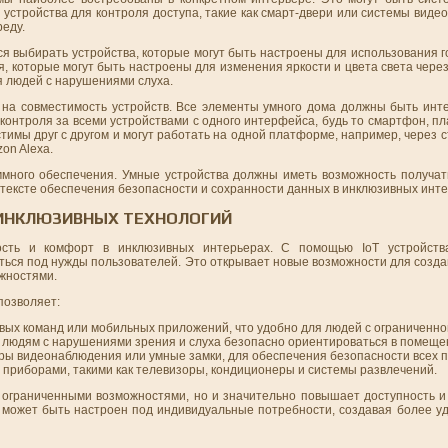
 устройства для контроля доступа, такие как смарт-двери или системы виде
еду.
я выбирать устройства, которые могут быть настроены для использования 
, которые могут быть настроены для изменения яркости и цвета света чере
 людей с нарушениями слуха.
на совместимость устройств. Все элементы умного дома должны быть инт
 контроля за всеми устройствами с одного интерфейса, будь то смартфон, п
стимы друг с другом и могут работать на одной платформе, например, через
on Alexa.
много обеспечения. Умные устройства должны иметь возможность получат
тексте обеспечения безопасности и сохранности данных в инклюзивных инте
 ИНКЛЮЗИВНЫХ ТЕХНОЛОГИЙ
ость и комфорт в инклюзивных интерьерах. С помощью IoT устройств
ься под нужды пользователей. Это открывает новые возможности для созда
жностями.
позволяет:
вых команд или мобильных приложений, что удобно для людей с ограниченно
 людям с нарушениями зрения и слуха безопасно ориентироваться в помеще
еры видеонаблюдения или умные замки, для обеспечения безопасности всех 
приборами, такими как телевизоры, кондиционеры и системы развлечений.
с ограниченными возможностями, но и значительно повышает доступность и
 может быть настроен под индивидуальные потребности, создавая более у